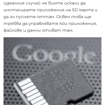
идеалния случай не бихте искали да
инсталирате приложения на SD карта и
да ги пуснете оттам. Освен това ще
трябва да управлявате кои приложения,
файлове и данни отиват там.