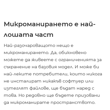
Микроманирането е най-
лошата част
Най-разочароващото нещо е
микроманирането. Да, обикновено
можете да живеете с ограниченията за
съхранение на базовия модел. И може би
най-леките потребители, които никога
не инсталират никакъв софтуер или
изтеглят файлове, ще бъдат наред с
това. Но редовно ще бъдете призовани
да микроманирате пространството.