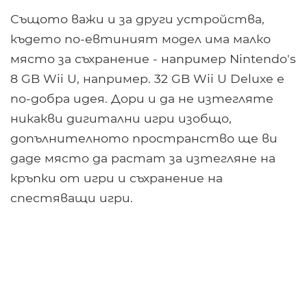
Същото важи и за други устройства,
където по-евтиният модел има малко
място за съхранение - например Nintendo's
8 GB Wii U, например. 32 GB Wii U Deluxe е
по-добра идея. Дори и да не изтегляте
никакви дигитални игри изобщо,
допълнителното пространство ще ви
даде място да растат за изтегляне на
кръпки от игри и съхранение на
спестяващи игри.