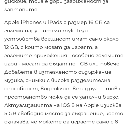
дискове, това е дори загриженост за
лаптопите.
Apple iPhones и iPads с размер 16 GB са
големи нарушители тук. Тези
устройства всъщност имат само около
12 GB, с които могат да играят, а
големите приложения - особено големите
игри - могат да бъдат по 1 GB или повече.
Добавете в изтегленото съдържание,
музика, снимки с висока разделителна
способност, видеоклипове и други - това
пространство може да се запълни бързо.
Актуализацията на iOS 8 на Apple изисква
5 GB свободно място за съхранение, което
означава, че можете да играете само с 8