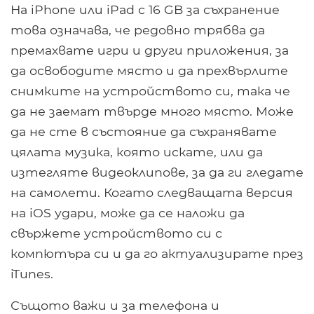
На iPhone или iPad с 16 GB за съхранение
това означава, че редовно трябва да
премахвате игри и други приложения, за
да освободите място и да прехвърлите
снимките на устройството си, така че
да не заемат твърде много място. Може
да не сте в състояние да съхранявате
цялата музика, която искате, или да
изтегляте видеоклипове, за да ги гледате
на самолети. Когато следващата версия
на iOS удари, може да се наложи да
свържете устройството си с
компютъра си и да го актуализирате през
iTunes.
Същото важи и за телефона и