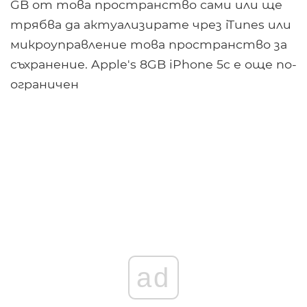
GB от това пространство сами или ще
трябва да актуализирате чрез iTunes или
микроуправление това пространство за
съхранение. Apple's 8GB iPhone 5c е още по-
ограничен
ad