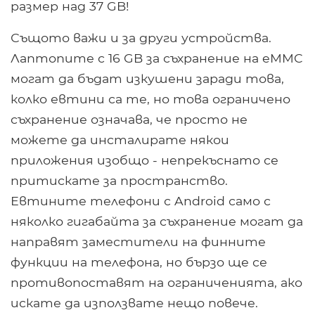
размер над 37 GB!
Същото важи и за други устройства.
Лаптопите с 16 GB за съхранение на eMMC
могат да бъдат изкушени заради това,
колко евтини са те, но това ограничено
съхранение означава, че просто не
можете да инсталирате някои
приложения изобщо - непрекъснато се
притискате за пространство.
Евтините телефони с Android само с
няколко гигабайта за съхранение могат да
направят заместители на финните
функции на телефона, но бързо ще се
противопоставят на ограниченията, ако
искате да използвате нещо повече.