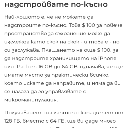
надстройвате по-късно
Най-лошото е, че не можете да
надстроите по-късно. Това $ 100 за повече
пространство за съхранение може да
изглежда като скок на скок - и това е - но
си заслужава. Плащането на още $ 100, за
да надстроите хранилището на iPhone
или iPad от 16 GB до 64 GB, означава, че ще
имате място за практически всичко,
което искате да направите, и няма да ви
се налага да го управлявате с
микроманипулация.
Получаването на лаптоп с капацитет от
128 ГБ, вместо с 64 ГБ, ще ви даде много