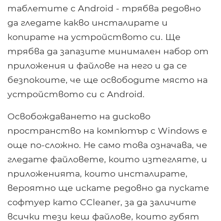
таблетите с Android - трябва редовно
да гледате какво инсталирате и
копирате на устройството си. Ще
трябва да запазите минимален набор от
приложения и файлове на него и да се
безпокоите, че ще освободите място на
устройството си с Android.
Освобождаването на дисково
пространство на компютър с Windows е
още по-сложно. Не само това означава, че
гледате файловете, които изтегляте, и
приложенията, които инсталирате,
вероятно ще искате редовно да пускате
софтуер като CCleaner, за да заличите
всички тези кеш файлове, които губят