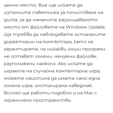
ценно място. Вие ще искате да
изпълните съветника за почистване на
диска, за да намалите разхищаваното
място от файловете на Windows Update.
Ще трябва да наблюдавате останалите
директории на компютъра, като не
гарантирате, че никакви лоши програми
не оставят големи, ненужни файлове,
разположени наоколо. Ако искате да
играете на случайна компютърна игра,
можете наистина да имате само една
голяма игра, инсталирана наведнъж.
Всичко ще работи подобно и на Mac с
ограничено пространство.