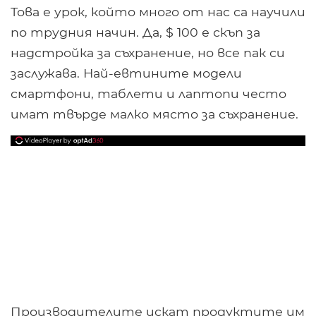
Това е урок, който много от нас са научили
по трудния начин. Да, $ 100 е скъп за
надстройка за съхранение, но все пак си
заслужава. Най-евтините модели
смартфони, таблети и лаптопи често
имат твърде малко място за съхранение.
Производителите искат продуктите им