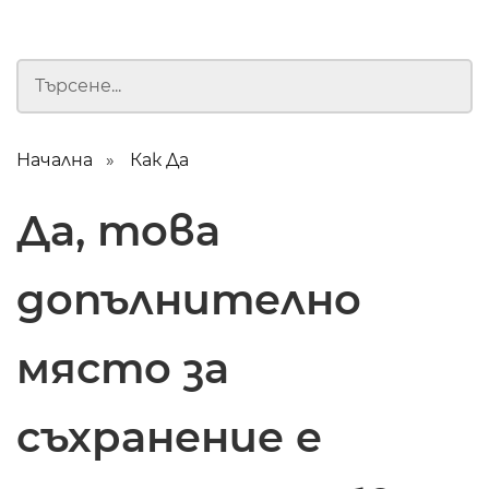
Начална
Как Да
Да, това
допълнително
място за
съхранение е