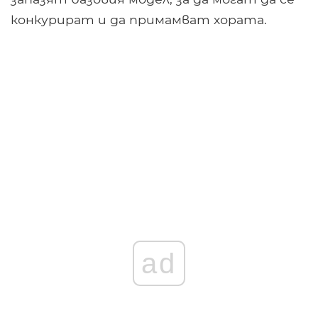
конкурират и да примамват хората.
ad