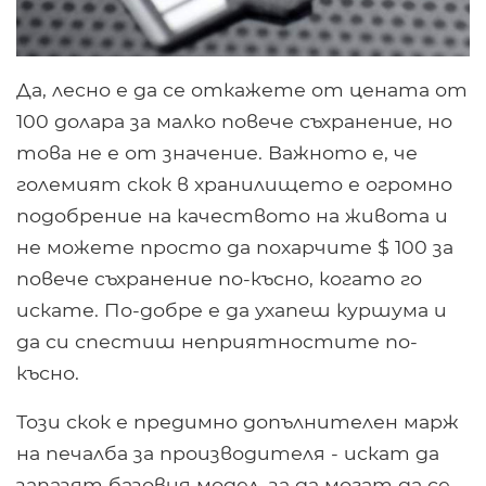
Да, лесно е да се откажете от цената от
100 долара за малко повече съхранение, но
това не е от значение. Важното е, че
големият скок в хранилището е огромно
подобрение на качеството на живота и
не можете просто да похарчите $ 100 за
повече съхранение по-късно, когато го
искате. По-добре е да ухапеш куршума и
да си спестиш неприятностите по-
късно.
Този скок е предимно допълнителен марж
на печалба за производителя - искат да
запазят базовия модел, за да могат да се