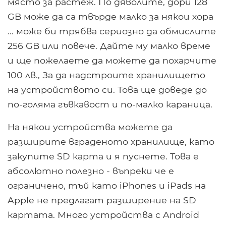
място за растеж. По дяволите, дори 128
GB може да са твърде малко за някои хора
... може би трябва сериозно да обмислите
256 GB или повече. Дайте му малко време
и ще пожелаете да можете да похарчите
100 лв., За да надстроите хранилището
на устройството си. Това ще доведе до
по-голяма гъвкавост и по-малко караница.
На някои устройства можете да
разширите вграденото хранилище, като
закупите SD карта и я пуснете. Това е
абсолютно полезно - въпреки че е
ограничено, тъй като iPhones и iPads на
Apple не предлагат разширение на SD
картата. Много устройства с Android