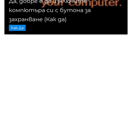
Да, добре е да изключите
компютъра си с бутона за
захранване (Как да)
Как Да