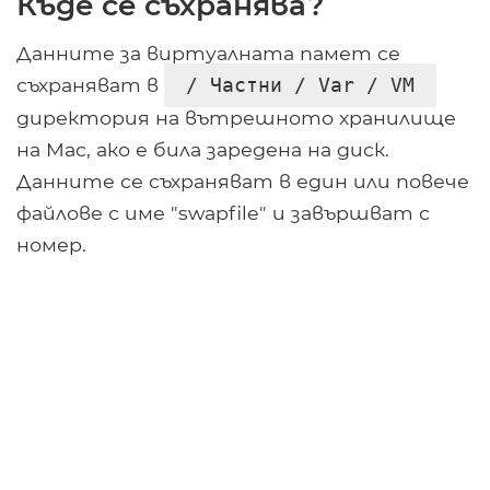
Къде се съхранява?
Данните за виртуалната памет се
съхраняват в
/ Частни / Var / VM
директория на вътрешното хранилище
на Mac, ако е била заредена на диск.
Данните се съхраняват в един или повече
файлове с име "swapfile" и завършват с
номер.