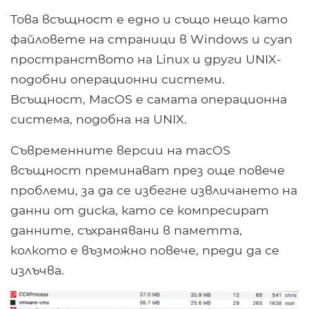
Това всъщност е едно и също нещо като
файловете на страници в Windows и суап
пространството на Linux и други UNIX-
подобни операционни системи.
Всъщност, MacOS е самата операционна
система, подобна на UNIX.
Съвременните версии на macOS
всъщност преминават през още повече
проблеми, за да се избегне извличането на
данни от диска, като се компресират
данните, съхранявани в паметта,
колкото е възможно повече, преди да се
излъчва.