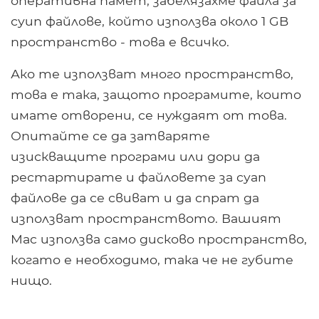
оперативна памет, забелязахме файла за
суип файлове, който използва около 1 GB
пространство - това е всичко.
Ако те използват много пространство,
това е така, защото програмите, които
имате отворени, се нуждаят от това.
Опитайте се да затваряте
изискващите програми или дори да
рестартирате и файловете за суап
файлове да се свиват и да спрат да
използват пространството. Вашият
Mac използва само дисково пространство,
когато е необходимо, така че не губите
нищо.