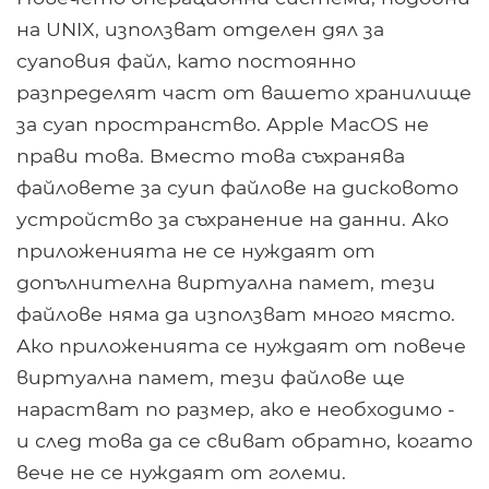
на UNIX, използват отделен дял за
суаповия файл, като постоянно
разпределят част от вашето хранилище
за суап пространство. Apple MacOS не
прави това. Вместо това съхранява
файловете за суип файлове на дисковото
устройство за съхранение на данни. Ако
приложенията не се нуждаят от
допълнителна виртуална памет, тези
файлове няма да използват много място.
Ако приложенията се нуждаят от повече
виртуална памет, тези файлове ще
нарастват по размер, ако е необходимо -
и след това да се свиват обратно, когато
вече не се нуждаят от големи.