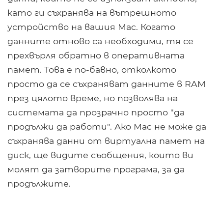
като ги съхранява на вътрешното
устройство на вашия Mac. Когато
данните отново са необходими, тя се
прехвърля обратно в оперативната
памет. Това е по-бавно, отколкото
просто да се съхраняват данните в RAM
през цялото време, но позволява на
системата да прозрачно просто "да
продължи да работи". Ако Mac не може да
съхранява данни от виртуална памет на
диск, ще видите съобщения, които ви
молят да затворите програма, за да
продължите.