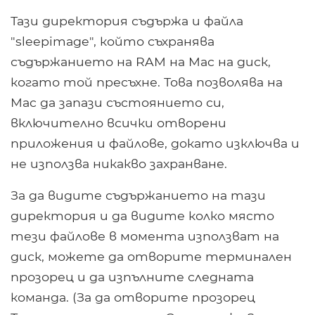
Тази директория съдържа и файла
"sleepimage", който съхранява
съдържанието на RAM на Mac на диск,
когато той пресъхне. Това позволява на
Mac да запази състоянието си,
включително всички отворени
приложения и файлове, докато изключва и
не използва никакво захранване.
За да видите съдържанието на тази
директория и да видите колко място
тези файлове в момента използват на
диск, можете да отворите терминален
прозорец и да изпълните следната
команда. (За да отворите прозорец