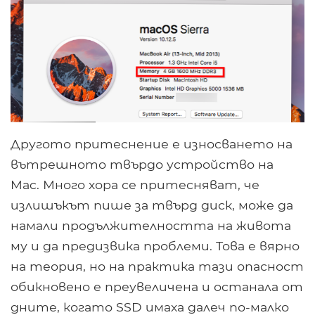
Другото притеснение е износването на
вътрешното твърдо устройство на
Mac. Много хора се притесняват, че
излишъкът пише за твърд диск, може да
намали продължителността на живота
му и да предизвика проблеми. Това е вярно
на теория, но на практика тази опасност
обикновено е преувеличена и останала от
дните, когато SSD имаха далеч по-малко