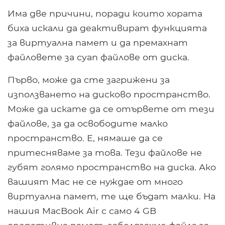
Има две причини, поради които хората
биха искали да деактивират функцията
за виртуална памет и да премахнат
файловете за суап файлове от диска.
Първо, може да сте загрижени за
използването на дисково пространство.
Може да искате да се отървете от тези
файлове, за да освободите малко
пространство. Е, нямаше да се
притесняваме за това. Тези файлове не
губят голямо пространство на диска. Ако
вашият Mac не се нуждае от много
виртуална памет, те ще бъдат малки. На
нашия MacBook Air с само 4 GB