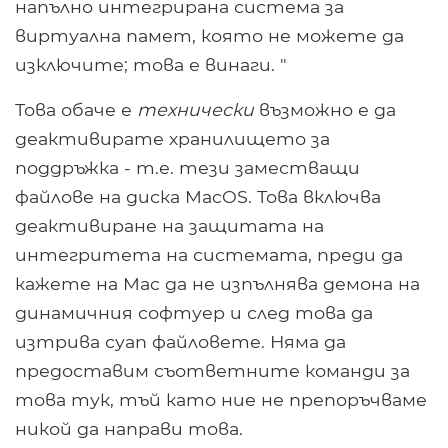
напълно интегрирана система за
виртуална памет, която не можете да
изключите; това е винаги. "
Това обаче е
технически
възможно е да
деактивирате хранилището за
поддръжка - т.е. тези заместващи
файлове на диска MacOS. Това включва
деактивиране на защитата на
интегритета на системата, преди да
кажете на Mac да не изпълнява демона на
динамичния софтуер и след това да
изтрива суап файловете. Няма да
предоставим съответните команди за
това тук, тъй като ние не препоръчваме
никой да направи това.