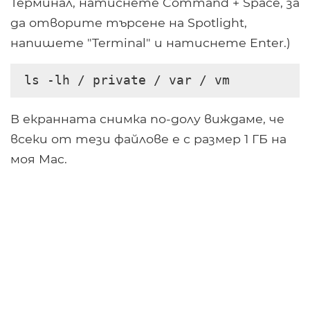
Терминал, натиснете Command + Space, за
да отворите търсене на Spotlight,
напишете "Terminal" и натиснете Enter.)
ls -lh / private / var / vm
В екранната снимка по-долу виждаме, че
всеки от тези файлове е с размер 1 ГБ на
моя Mac.