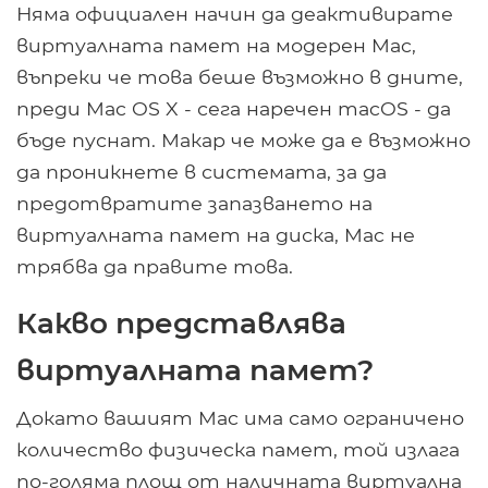
Няма официален начин да деактивирате
виртуалната памет на модерен Mac,
въпреки че това беше възможно в дните,
преди Mac OS X - сега наречен macOS - да
бъде пуснат. Макар че може да е възможно
да проникнете в системата, за да
предотвратите запазването на
виртуалната памет на диска, Mac не
трябва да правите това.
Какво представлява
виртуалната памет?
Докато вашият Mac има само ограничено
количество физическа памет, той излага
по-голяма площ от наличната виртуална