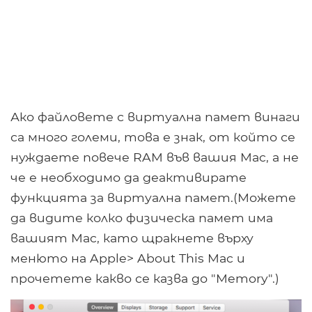
Ако файловете с виртуална памет винаги
са много големи, това е знак, от който се
нуждаете повече RAM във вашия Mac, а не
че е необходимо да деактивирате
функцията за виртуална памет.(Можете
да видите колко физическа памет има
вашият Mac, като щракнете върху
менюто на Apple> About This Mac и
прочетете какво се казва до "Memory".)