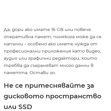
Да, дори ако имате 16 GB или повече
оперативна памет, понякога може да се
напълни - особено ако имате нужда от
професионални приложения като видео,
аудио или графични редактори, които
трябва да съхраняват много данни в
паметта. Остави го.
Не се притеснявайте за
дисковото пространство
или SSD