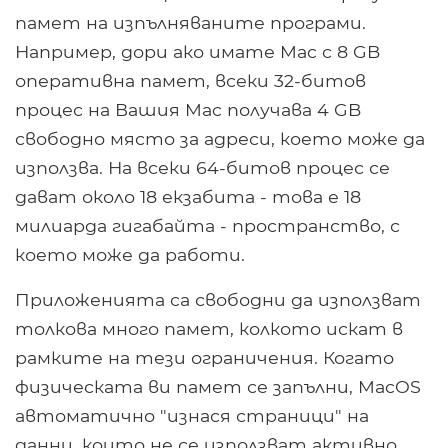
памет на изпълняваните програми.
Например, дори ако имате Mac с 8 GB
оперативна памет, всеки 32-битов
процес на Вашия Mac получава 4 GB
свободно място за адреси, което може да
използва. На всеки 64-битов процес се
дават около 18 екзабита - това е 18
милиарда гигабайта - пространство, с
което може да работи.
Приложенията са свободни да използват
толкова много памет, колкото искат в
рамките на тези ограничения. Когато
физическата ви памет се запълни, MacOS
автоматично "изнася страници" на
данни, които не се използват активно,