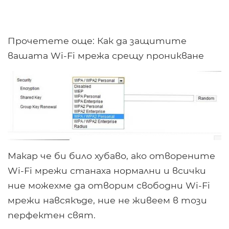
Прочетете още: Как да защитите
вашата Wi-Fi мрежа срещу проникване
Макар че би било хубаво, ако отворените
Wi-Fi мрежи станаха нормални и всички
ние можехме да отворим свободни Wi-Fi
мрежи навсякъде, ние не живеем в този
перфектен свят.