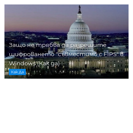
Защо не трябва да разрешите
шифроването "съвместимо с FIPS" в
Windows (Как да)
Как Да