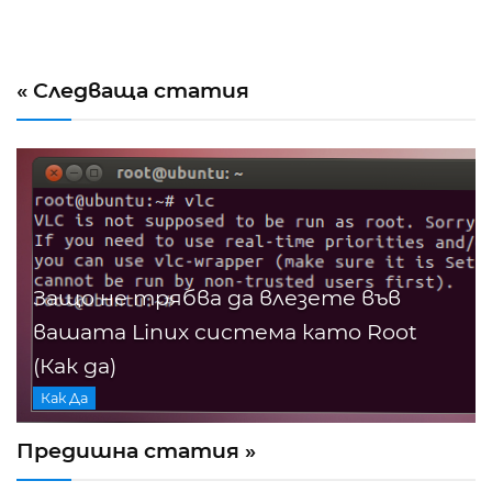
« Следваща статия
Защо не трябва да влезете във
вашата Linux система като Root
(Как да)
Как Да
Предишна статия »