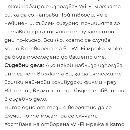
някой наблизо е използвал Wi-Fi мрежата
си, за да го направи. Той твърди, че е
невинен и, съвсем сигурно, полицията го
остави на разстояние от куката три
дни по-късно. Всичко, което се случва
лошо в отворената ви Wi-Fi мрежа, може
да бъде проследено до вашето име.
Съдебни дела
: Ако някой наблизо използва
интернет връзката ви, за да изтеглите
всички най-нови холивудски филми чрез
BitTorrent, възможно е да бъдете обвинени
в съдебно дело.
Нито едно от тези е вероятно да се
случи, но те могат да се случат.
Хостване на отворена Wi-Fi мрежа е като