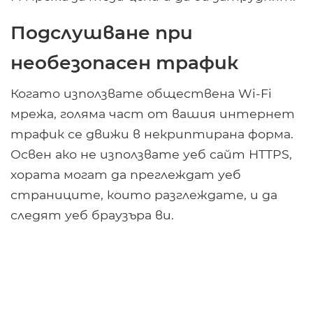
Подслушване при
необезопасен трафик
Когато използвате обществена Wi-Fi
мрежа, голяма част от вашия интернет
трафик се движи в некриптирана форма.
Освен ако не използвате уеб сайт HTTPS,
хората могат да преглеждат уеб
страниците, които разглеждате, и да
следят уеб браузъра ви.