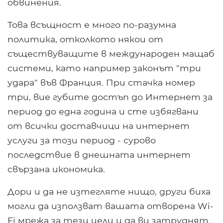
обвинения.
Това всъщност е много по-разумна
политика, отколкото някои от
съществуващите в международен мащаб
системи, като например законът "три
удара" във Франция. При стачка номер
три, вие губите достъп до Интернет за
период до една година и сте избягвани
от всички доставчици на интернет
услуги за този период - сурово
последствие в днешната интернет
свързана икономика.
Дори и да не изтегляте нищо, други биха
могли да използват вашата отворена Wi-
Fi мрежа за тези цели и да ви затруднят.