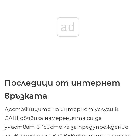
ad
Последици от интернет
връзката
Доставчиците на интернет услуги в
САЩ обявиха намеренията си да
участват в "система за предупреждение
за авторски права." Въвеждането на тази