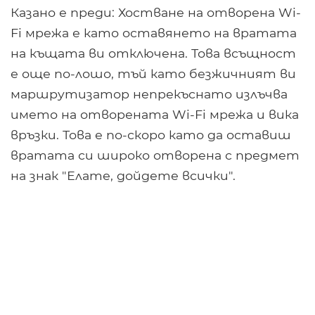
Казано е преди: Хостване на отворена Wi-
Fi мрежа е като оставянето на вратата
на къщата ви отключена. Това всъщност
е още по-лошо, тъй като безжичният ви
маршрутизатор непрекъснато излъчва
името на отворената Wi-Fi мрежа и вика
връзки. Това е по-скоро като да оставиш
вратата си широко отворена с предмет
на знак "Елате, дойдете всички".