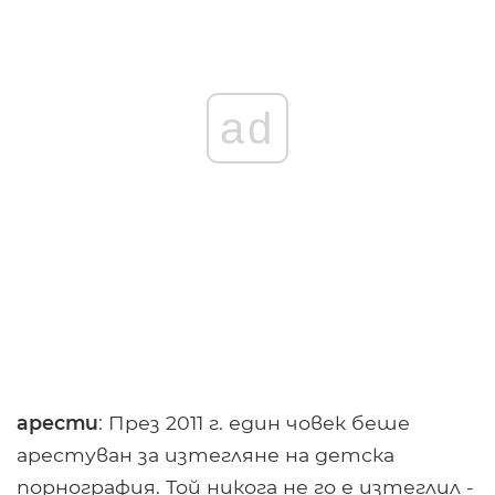
ad
арести
: През 2011 г. един човек беше
арестуван за изтегляне на детска
порнография. Той никога не го е изтеглил -