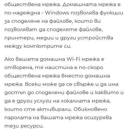
обществена мрежа. Домашната мрежа е
по-надеждна - Windows позволява функции
за споделяне на файлове, които ви
позволяват да споделяте файлове,
принтери, медии и други устройства
между компютрите си.
Ако вашата домашна Wi-Fi мрежа е
отворена, тя наистина е по-скоро
обществена мрежа вместо домашна
мрежа. Всеки може да се свърже и да има
достъп до споделени файлове и каквито и
да е други услуги на локалната мрежа,
които сте активирали. Обикновено
паролата на вашата мрежа осигурява
тези ресурси.