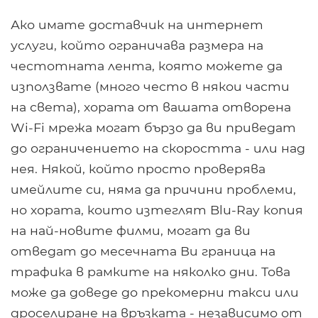
Ако имате доставчик на интернет
услуги, който ограничава размера на
честотната лента, която можете да
използвате (много често в някои части
на света), хората от вашата отворена
Wi-Fi мрежа могат бързо да ви приведат
до ограничението на скоростта - или над
нея. Някой, който просто проверява
имейлите си, няма да причини проблеми,
но хората, които изтеглят Blu-Ray копия
на най-новите филми, могат да ви
отведат до месечната Ви граница на
трафика в рамките на няколко дни. Това
може да доведе до прекомерни такси или
дроселиране на връзката - независимо от