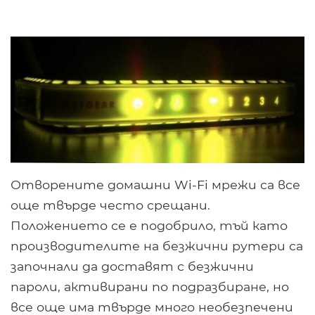
Отворените домашни Wi-Fi мрежи са все
още твърде често срещани.
Положението се е подобрило, тъй като
производителите на безжични рутери са
започнали да доставят с безжични
пароли, активирани по подразбиране, но
все още има твърде много необезпечени