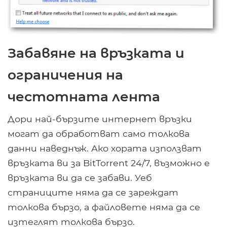
Забавяне на връзката и
ограничения на
честотната лента
Дори най-бързите интернет връзки
могат да обработват само толкова
данни наведнъж. Ако хората използват
връзката ви за BitTorrent 24/7, възможно е
връзката ви да се забави. Уеб
страниците няма да се зареждат
толкова бързо, а файловете няма да се
изтеглят толкова бързо.