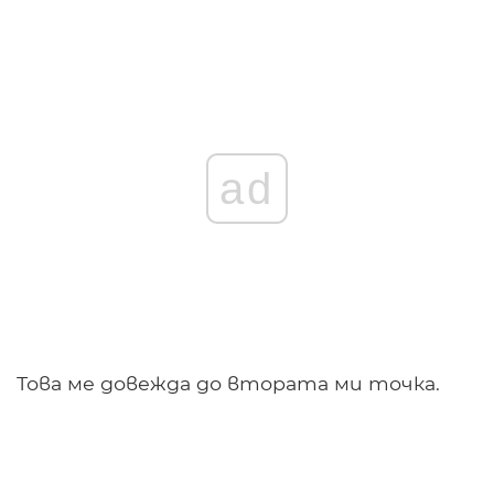
ad
Това ме довежда до втората ми точка.