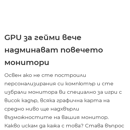
GPU за гейми вече
надминават повечето
монитори
Освен ако не сте построили
персонализирания си компютър и сте
избрали монитора ви специално за игри с
висок кадър, всяка графична карта на
средно ниво ще надхвърли
възможностите на вашия монитор.
Какво искам да кажа с това? Става въпрос