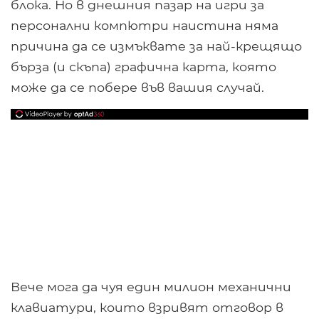
блока. Но в днешния пазар на игри за
персонални компютри наистина няма
причина да се измъквате за най-крещящо
бърза (и скъпа) графична карта, която
може да се побере във вашия случай.
Вече мога да чуя един милион механични
клавиатури, които взривят отговор в