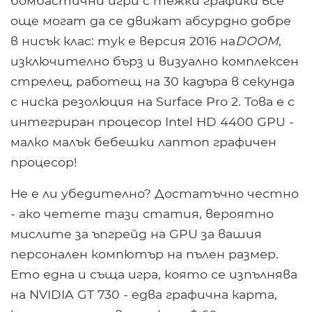
бомбастични игри с тежки графики все
още могат да се движат абсурдно добре
в нисък клас: тук е версия 2016 на
DOOM
,
изключително бърз и визуално комплексен
стрелец, работещ на 30 кадъра в секунда
с ниска резолюция на Surface Pro 2. Това е с
интегриран процесор Intel HD 4400 GPU -
малко малък бебешки лаптоп графичен
процесор!
Не е ли убедително? Достатъчно честно
- ако четете тази статия, вероятно
мислите за ъпгрейд на GPU за вашия
персонален компютър на пълен размер.
Ето една и съща игра, която се изпълнява
на NVIDIA GT 730 - едва графична карта,