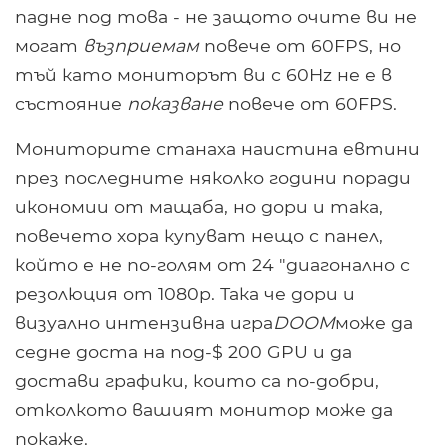
падне под това - не защото очите ви не
могат
възприемам
повече от 60FPS, но
тъй като мониторът ви с 60Hz не е в
състояние
показване
повече от 60FPS.
Мониторите станаха наистина евтини
през последните няколко години поради
икономии от мащаба, но дори и така,
повечето хора купуват нещо с панел,
който е не по-голям от 24 "диагонално с
резолюция от 1080p. Така че дори и
визуално интензивна игра
DOOM
може да
седне доста на под-$ 200 GPU и да
достави графики, които са по-добри,
отколкото вашият монитор може да
покаже.