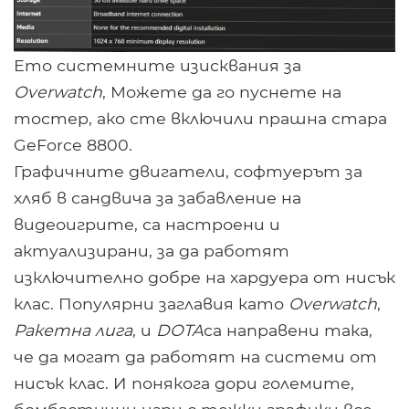
Ето системните изисквания за
Overwatch
, Можете да го пуснете на
тостер, ако сте включили прашна стара
GeForce 8800.
Графичните двигатели, софтуерът за
хляб в сандвича за забавление на
видеоигрите, са настроени и
актуализирани, за да работят
изключително добре на хардуера от нисък
клас. Популярни заглавия като
Overwatch
,
Ракетна лига
, и
DOTA
са направени така,
че да могат да работят на системи от
нисък клас. И понякога дори големите,