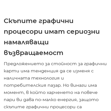
Скъпите графични
процесори имат сериозни
намаляващи
възвращаемост
Предложението за стойност за графични
карти има тенденция да се изменя с
наличната технология и
потребителския пазар. Но винаги има
момент, в който харченето на повече
пари ви дава по-малко енергия, защото
скъпите графични процесори са