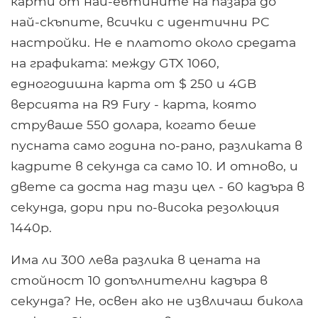
карти от най-евтините на пазара до
най-скъпите, всички с идентични PC
настройки. Не е платото около средата
на графиката: между GTX 1060,
едногодишна карта от $ 250 и 4GB
версията на R9 Fury - карта, която
струваше 550 долара, когато беше
пусната само година по-рано, разликата в
кадрите в секунда са само 10. И отново, и
двете са доста над тази цел - 60 кадъра в
секунда, дори при по-висока резолюция
1440p.
Има ли 300 лева разлика в цената на
стойност 10 допълнителни кадъра в
секунда? Не, освен ако не извличаш бикола