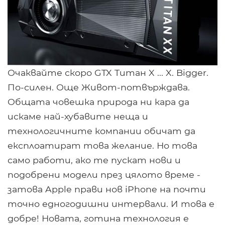
Очаквайте скоро GTX Титан X ... X. Bigger.
По-силен. Още Живот-потвърждава.
Общата човешка природа ни кара да
искаме най-хубавите неща и
технологичните компании обичат да
експлоатират това желание. Но това
само работи, ако те пускат нови и
подобрени модели през цялото време -
затова Apple прави нов iPhone на почти
точно едногодишни интервали. И това е
добре! Новата, готина технология е