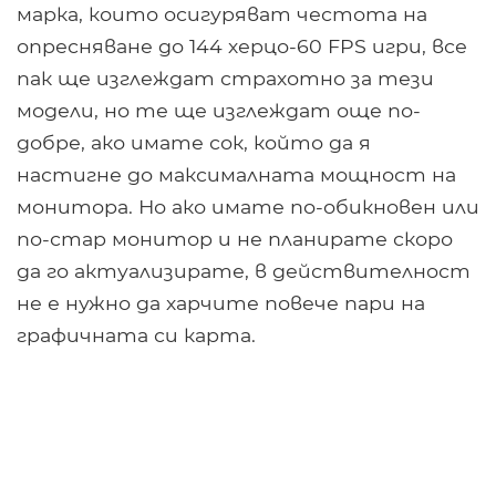
марка, които осигуряват честота на
опресняване до 144 херцо-60 FPS игри, все
пак ще изглеждат страхотно за тези
модели, но те ще изглеждат още по-
добре, ако имате сок, който да я
настигне до максималната мощност на
монитора. Но ако имате по-обикновен или
по-стар монитор и не планирате скоро
да го актуализирате, в действителност
не е нужно да харчите повече пари на
графичната си карта.