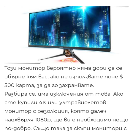
Този монитор вероятно няма дори да се
обърне към вас, ако не използвате поне $
500 карта, за да го захранвате.
Разбира се, има изключения от това. Ако
сте купили 4K или ултравиолетов
монитор с резолюция, която далеч
надхвърля 1080p, ще ви е необходимо нещо
по-добро. Също така за скъпи монитори с