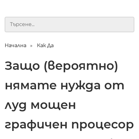
Начална
Как Да
Защо (вероятно)
нямате нужда от
луд мощен
графичен процесор