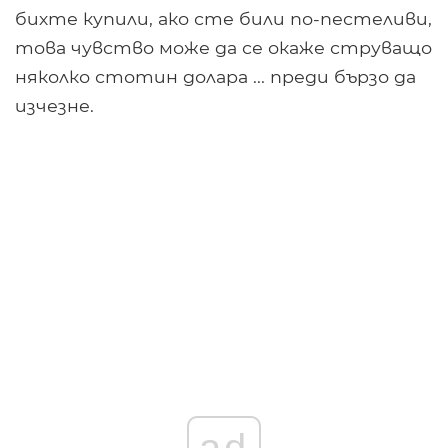
бихте купили, ако сте били по-пестеливи,
това чувство може да се окаже струващо
няколко стотин долара ... преди бързо да
изчезне.