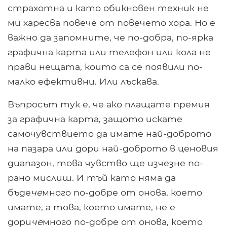
страхотна и като обикновен техник не
ми харесва повече от повечето хора. Но е
важно да запомните, че по-добра, по-ярка
графична карта или телефон или кола не
прави нещата, които са се появили по-
малко ефективни. Или лъскава.
Въпросът тук е, че ако плащате премия
за графична карта, защото искате
самочувствието да имате най-доброто
на пазара или дори най-доброто в ценовия
диапазон, това чувство ще изчезне по-
рано мислиш. И тъй като няма да
бъде
че
много по-добре от онова, което
имате, а това, което имате, не е
дори
че
много по-добре от онова, което