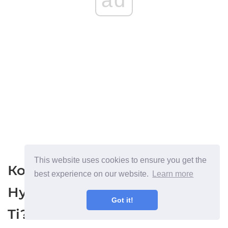
ad
This website uses cookies to ensure you get the
Кой наистина
Прави
best experience on our website.
Learn more
Нуждаете се от GTX 1080
Got it!
Ti?