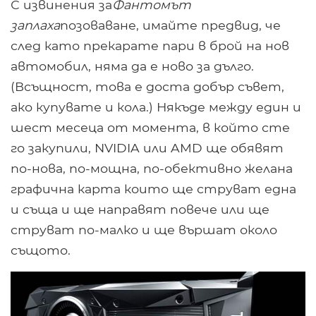
С извинения за
Фантомът
заплаха
позоваване, имайте предвид, че
след като прекарате пари в брой на нов
автомобил, няма да е ново за дълго.
(Всъщност, това е доста добър съвет,
ако купувате и кола.) Някъде между един и
шест месеца от момента, в който сте
го закупили, NVIDIA или AMD ще обявят
по-нова, по-мощна, по-обективно желана
графична карта които ще струват една
и съща и ще направят повече или ще
струват по-малко и ще вършат около
същото.