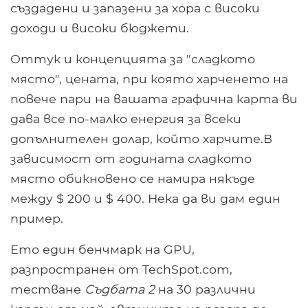
създадени и запазени за хора с високи
доходи и високи бюджети.
Оттук и концепцията за "сладкото
място", цената, при която харченето на
повече пари на вашата графична карта ви
дава все по-малко енергия за всеки
допълнителен долар, който харчите.В
зависимост от годината сладкото
място обикновено се намира някъде
между $ 200 и $ 400. Нека да ви дам един
пример.
Ето един бенчмарк на GPU,
разпространен от TechSpot.com,
тестване
Съдбата 2
на 30 различни