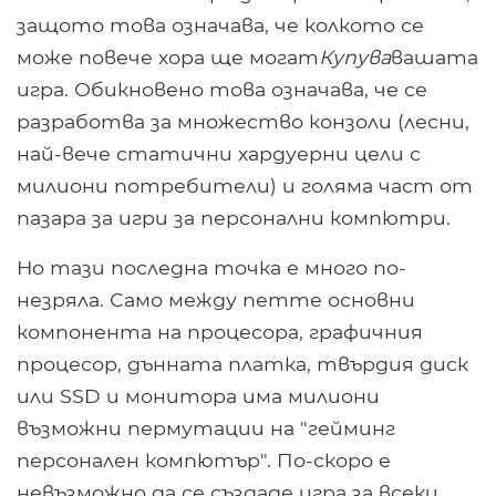
защото това означава, че колкото се
може повече хора ще могат
Купува
вашата
игра. Обикновено това означава, че се
разработва за множество конзоли (лесни,
най-вече статични хардуерни цели с
милиони потребители) и голяма част от
пазара за игри за персонални компютри.
Но тази последна точка е много по-
незряла. Само между петте основни
компонента на процесора, графичния
процесор, дънната платка, твърдия диск
или SSD и монитора има милиони
възможни пермутации на "гейминг
персонален компютър". По-скоро е
невъзможно да се създаде игра за всеки