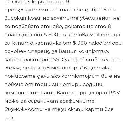
на фона. Скоростите в
производителността са по-добри в по-
високия край, но големите увеличения не
се появяват отново, докато не сте в
диапазона от $ 600 - и затова можете да
си купите картичка от $ 300 плюс втори
основен ъпгрейд за вашия компютър,
като просторно SSD устройство или по-
голям, по-красив монитор. Също така,
помислете дали ако компютърът ви е на
повече от три или четири години,
компоненти като вашия процесор и RAM
може да ограничат графичните
възможности на тези скъпи карти все
пак.