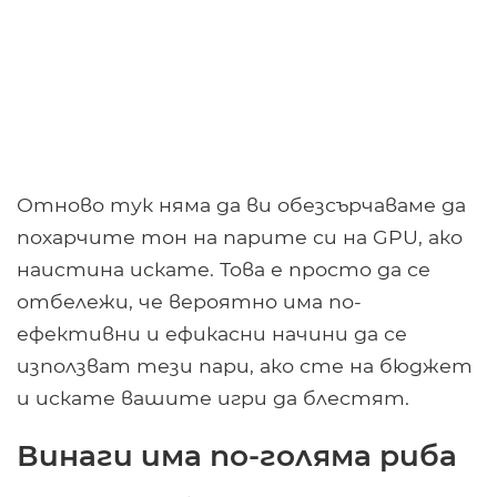
Отново тук няма да ви обезсърчаваме да
похарчите тон на парите си на GPU, ако
наистина искате. Това е просто да се
отбележи, че вероятно има по-
ефективни и ефикасни начини да се
използват тези пари, ако сте на бюджет
и искате вашите игри да блестят.
Винаги има по-голяма риба