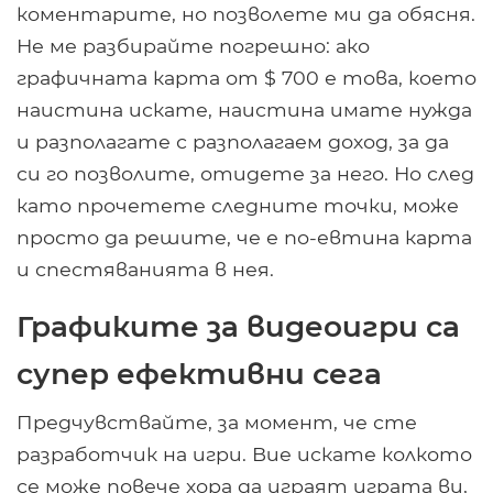
коментарите, но позволете ми да обясня.
Не ме разбирайте погрешно: ако
графичната карта от $ 700 е това, което
наистина искате, наистина имате нужда
и разполагате с разполагаем доход, за да
си го позволите, отидете за него. Но след
като прочетете следните точки, може
просто да решите, че е по-евтина карта
и спестяванията в нея.
Графиките за видеоигри са
супер ефективни сега
Предчувствайте, за момент, че сте
разработчик на игри. Вие искате колкото
се може повече хора да играят играта ви,