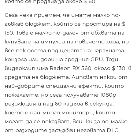
която се продава за около $ 60.
Сега нека приемем, че имате малко по-
гъвкав бюджет, който се простира на $
150. Това е малко по-далеч от обхвата на
купуване на импулси на повечето хора, но
все пак доста под цената на игралната
конзола или дори на средния GPU. Този
видеоклип има Radeon RX 560, около $ 130, в
средата на бюджета. Липсват някои от
най-добрите специални ефекти, които
пожелаете, но сега получавате 1080p
резолюция и над 60 кадъра в секунда,
което е най-много монитори, които
могат да се показват, всички за по-малко
от разходите за
съдба
и неговата DLC.