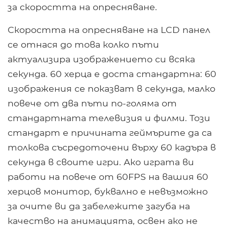
за скоростта на опресняване.
Скоростта на опресняване на LCD панел
се отнася до това колко пъти
актуализира изображението си всяка
секунда. 60 херца е доста стандартна: 60 ​​
изображения се показват в секунда, малко
повече от два пъти по-голяма от
стандартната телевизия и филми. Този
стандарт е причината геймърите да са
толкова съсредоточени върху 60 кадъра в
секунда в своите игри. Ако играта ви
работи на повече от 60FPS на вашия 60
херцов монитор, буквално е невъзможно
за очите ви да забележите загуба на
качество на анимацията, освен ако не