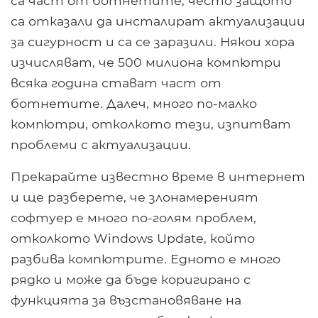
са част от ботнетите, често защото
са отказали да инсталират актуализации
за сигурност и са се заразили. Някои хора
изчисляват, че 500 милиона компютри
всяка година стават част от
ботнетите. Далеч, много по-малко
компютри, отколкото тези, изпитват
проблеми с актуализации.
Прекарайте известно време в интернет
и ще разберете, че злонамереният
софтуер е много по-голям проблем,
отколкото Windows Update, който
разбива компютрите. Едното е много
рядко и може да бъде коригирано с
функцията за възстановяване на