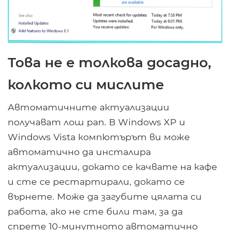
Това не е толкова досадно,
колкото си мислите
Автоматичните актуализации
получават лош рап. В Windows XP и
Windows Vista компютърът ви може
автоматично да инсталира
актуализации, докато се качвате на кафе
и сте се рестартирали, докато се
върнете. Може да загубите цялата си
работа, ако не сте били там, за да
спрете 10-минутното автоматично