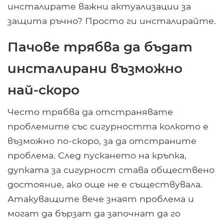
инсталирате важни актуализации за
защита ръчно? Просто ги инсталирайте.
Пачове трябва да бъдат
инсталирани възможно
най-скоро
Често трябва да отстранявате
проблемите със сигурността колкото е
възможно по-скоро, за да отстраните
проблема. След пускането на кръпка,
дупката за сигурност става обществено
достояние, ако още не е съществувала.
Атакуващите вече знаят проблема и
могат да бързат да започнат да го