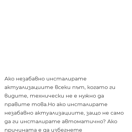
Ако незабавно инсталирате
актуализациите всеки път, когато ги
видите, технически не е нужно да
правите това.Но ако инсталирате
незабавно актуализациите, защо не само
да ги инсталирате автоматично? Ако
причината е да избегнете