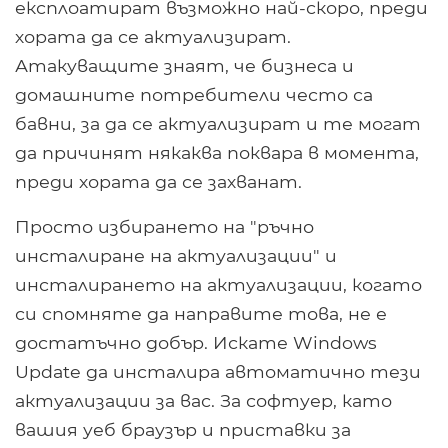
експлоатират възможно най-скоро, преди
хората да се актуализират.
Атакуващите знаят, че бизнеса и
домашните потребители често са
бавни, за да се актуализират и те могат
да причинят някаква поквара в момента,
преди хората да се захванат.
Просто избирането на "ръчно
инсталиране на актуализации" и
инсталирането на актуализации, когато
си спомняте да направите това, не е
достатъчно добър. Искате Windows
Update да инсталира автоматично тези
актуализации за вас. За софтуер, като
вашия уеб браузър и приставки за