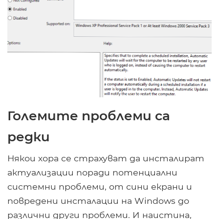
Големите проблеми са
редки
Някои хора се страхуват да инсталират
актуализации поради потенциални
системни проблеми, от сини екрани и
повредени инсталации на Windows до
различни други проблеми. И наистина,