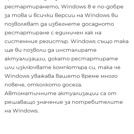
рестартирането, Windows 8 е по-добре
за това и всички версии на Windows ви
позволяват да избегнете досадното
рестартиране с единичен хак на
системния регистър. Windows също така
ще ви позволи да инсталирате
актуализации, докато рестартирате
или изключвате компютъра си, така че
Windows уважава вашето време много
повече, отколкото досега.
Автоматичните актуализации са от
решаващо значение за потребителите
на Windows.