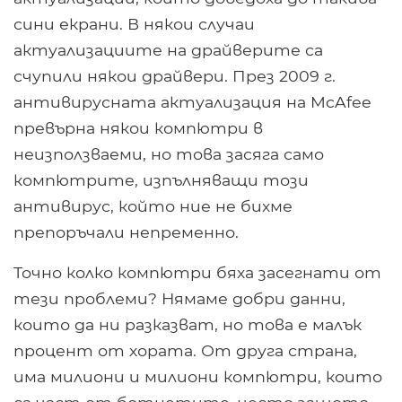
сини екрани. В някои случаи
актуализациите на драйверите са
счупили някои драйвери. През 2009 г.
антивирусната актуализация на McAfee
превърна някои компютри в
неизползваеми, но това засяга само
компютрите, изпълняващи този
антивирус, който ние не бихме
препоръчали непременно.
Точно колко компютри бяха засегнати от
тези проблеми? Нямаме добри данни,
които да ни разказват, но това е малък
процент от хората. От друга страна,
има милиони и милиони компютри, които