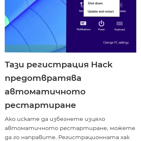
Тази регистрация Hack
предотвратява
автоматичното
рестартиране
Ако искате да избегнете изцяло
автоматичното рестартиране, можете
да го направите. Регистрационната хак