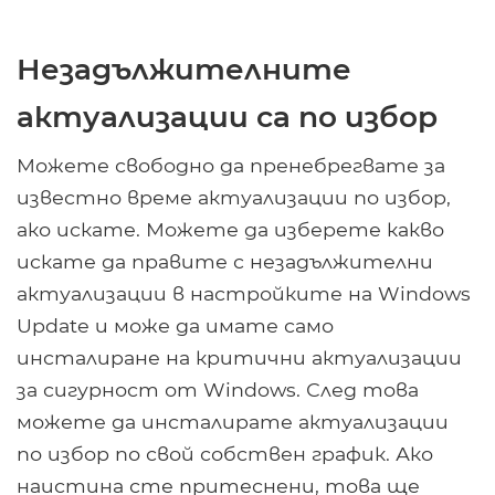
Незадължителните
актуализации са по избор
Можете свободно да пренебрегвате за
известно време актуализации по избор,
ако искате. Можете да изберете какво
искате да правите с незадължителни
актуализации в настройките на Windows
Update и може да имате само
инсталиране на критични актуализации
за сигурност от Windows. След това
можете да инсталирате актуализации
по избор по свой собствен график. Ако
наистина сте притеснени, това ще