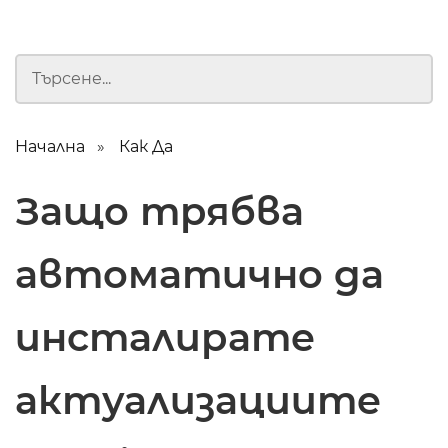
Начална
Как Да
Защо трябва
автоматично да
инсталирате
актуализациите