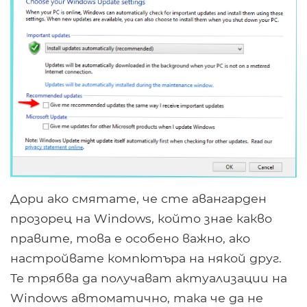
Дори ако смятате, че сте авангарден
прозорец на Windows, който знае какво
правите, това е особено важно, ако
настройвате компютъра на някой друг.
Те трябва да получават актуализации на
Windows автоматично, така че да не