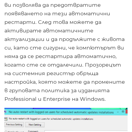
ви позволява да предотвратите
появяването на тези автоматични
рестарти. След това можете да
активирате автоматичните
актуализации и да продължите с живота
си, като сте сигурни, че компютърът ви
няма да се рестартира автоматично,
когато сте се отдалечили. Прозорецът
на системния регистър обръща
настройка, която можете да промените
в груповата политика за изданията
Professional и Enterprise на Windows.