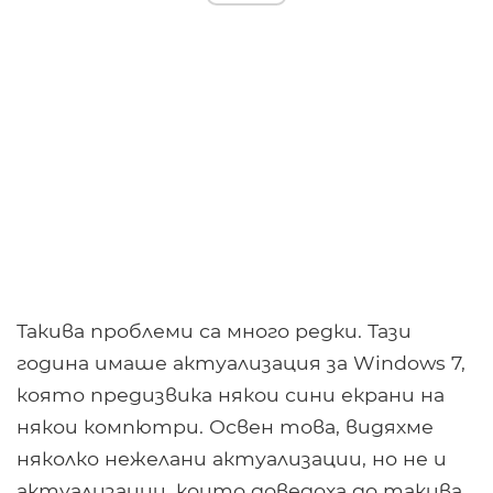
Такива проблеми са много редки. Тази
година имаше актуализация за Windows 7,
която предизвика някои сини екрани на
някои компютри. Освен това, видяхме
няколко нежелани актуализации, но не и
актуализации, които доведоха до такива