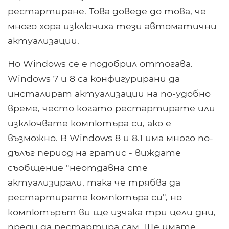
рестартиране. Това доведе до това, че
много хора изключиха тези автоматични
актуализации.
Но Windows се е подобрил оттогава.
Windows 7 и 8 са конфигурирани да
инсталират актуализации на по-удобно
време, често когато рестартирате или
изключвате компютъра си, ако е
възможно. В Windows 8 и 8.1 има много по-
дълъг период на гратис - виждате
съобщение "неотдавна сте
актуализирали, така че трябва да
рестартирате компютъра си", но
компютърът ви ще изчака три цели дни,
преди да рестартира сам. Ще имате