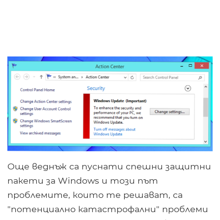
Още веднъж са пуснати спешни защитни
пакети за Windows и този път
проблемите, които те решават, са
"потенциално катастрофални" проблеми