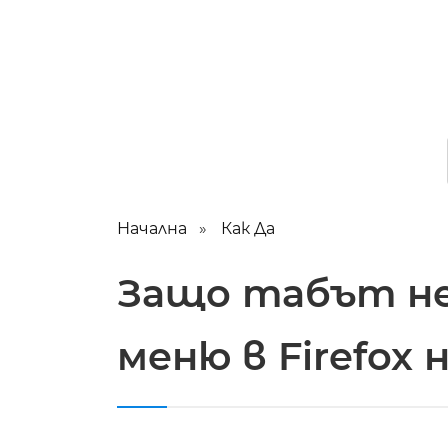
Начална
Как Да
Защо табът не
меню в Firefox 