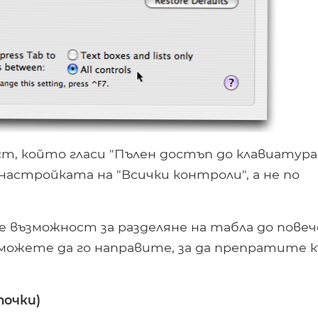
т, който гласи "Пълен достъп до клавиатура
астройката на "Всички контроли", а не по
е възможност за разделяне на табла до пове
можете да го направите, за да препратите 
точки)