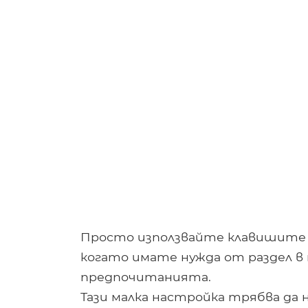
Просто използвайте клавишите Ct
когато имате нужда от раздел в
предпочитанията.
Тази малка настройка трябва да 