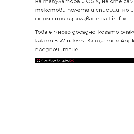
на табулатора в OS X, не сте са
текстови полета и списъци, но 
форма при използване на Firefox.
Това е много досадно, когато очак
както в Windows. За щастие Appl
предпочитане.