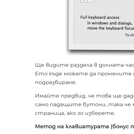
Ще видите раздела в долната час
Ето къде можете да промените н
подразбиране.
Имайте предвид, че това ще дад
само падащите бутони, така че 
страница, ако го изберете.
Метод на клавиатурата (бонус 