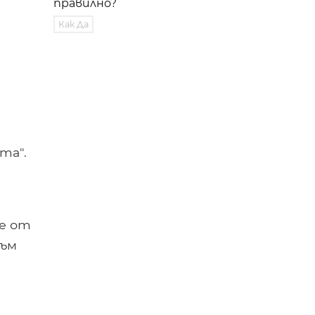
правилно?
Как Да
та".
че от
към