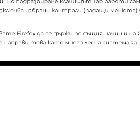
ми. По подразбиране клавишът Tab работи сам
изключва избрани контроли (падащи менюта) 
вате Firefox да се държи по същия начин и на O
e направи това като много лесна система за