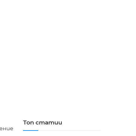
Топ статии
дение