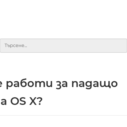
 работи за падащо
на OS X?