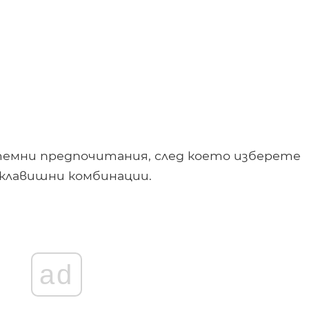
емни предпочитания, след което изберете
 клавишни комбинации.
ad