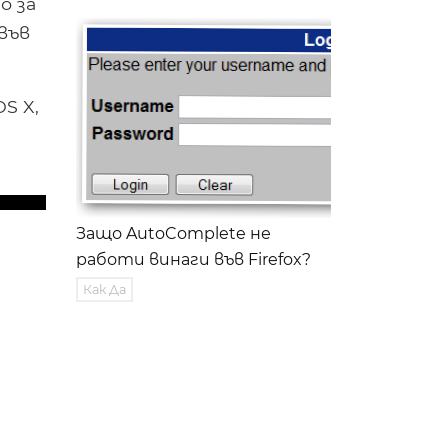
о за
във
S X,
Защо AutoComplete не
работи винаги във Firefox?
Как Да