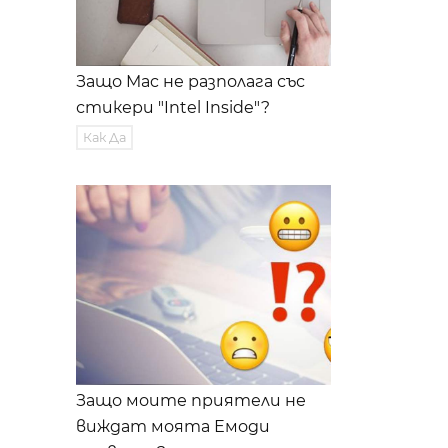
Защо Mac не разполага със
стикери "Intel Inside"?
Как Да
Защо моите приятели не
виждат моята Емоди