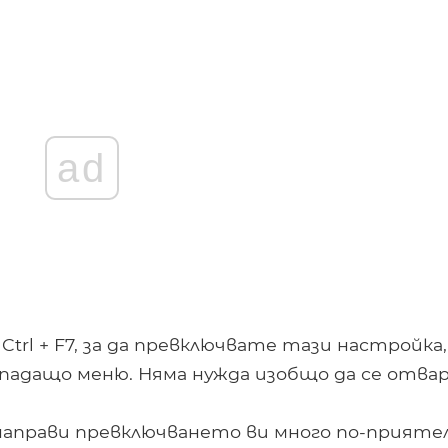
ad
rl + F7, за да превключвате тази настройка,
 падащо меню. Няма нужда изобщо да се отва
направи превключването ви много по-приятел