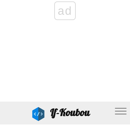
ad
If-Koubou