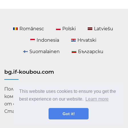
Românesc
Polski
Latviešu
Indonesia
Hrvatski
Suomalainen
Български
bg.if-koubou.com
Полезна информация за технологиите и
This website uses cookies to ensure you get the
компютърните съвети. Последните новини
best experience on our website.
Learn more
от света на ИТ. Препоръки, рецензии и уроци.
Станете професионален компютър!
Got it!