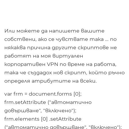
Или можете да напишете вашите
собствени, ако се чувствате така ... по
някаква причина другите скриптове не
работят на моя виртуален
корпоративен VPN по време на работа,
така че създадох нов скрипт, който ръчно
определя атрибутите на всеки.
var frm = document.forms [0];
frm.setAttribute ("автоматично
довършване", "включено");
frm.elements [0] .setAttribute
("автоматично довършване", "включено");