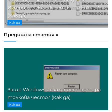
Изтрийте всичко от Temp Folder?
(Как да)
Как Да
Предишна статия »
Защо Windows иска да рестартира
толкова често? (Как да)
Как Да