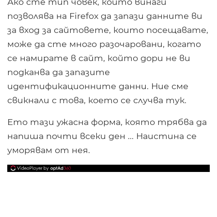
Ако сте тип човек, който винаги
позволява на Firefox да запази данните ви
за вход за сайтовете, които посещавате,
може да сте много разочаровани, когато
се намирате в сайт, който дори не ви
подканва да запазите
идентификационните данни. Ние сме
свикнали с това, което се случва тук.
Ето тази ужасна форма, която трябва да
напиша почти всеки ден ... Наистина се
уморявам от нея.