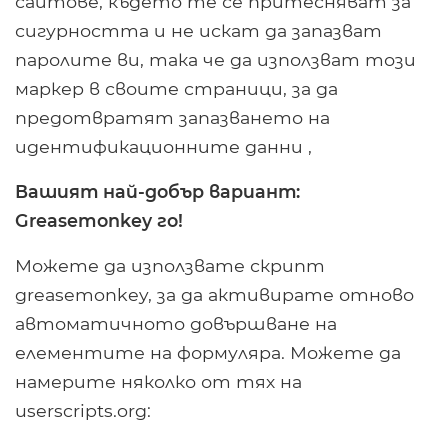
сайтове, където те се притесняват за
сигурността и не искат да запазват
паролите ви, така че да използват този
маркер в своите страници, за да
предотвратят запазването на
идентификационните данни ,
Вашият най-добър вариант:
Greasemonkey го!
Можете да използвате скрипт
greasemonkey, за да активирате отново
автоматичното довършване на
елементите на формуляра. Можете да
намерите няколко от тях на
userscripts.org: