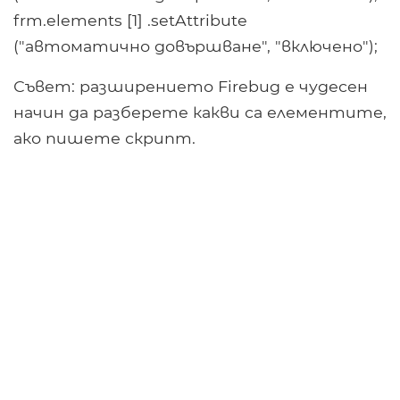
frm.elements [1] .setAttribute
("автоматично довършване", "включено");
Съвет: разширението Firebug е чудесен
начин да разберете какви са елементите,
ако пишете скрипт.