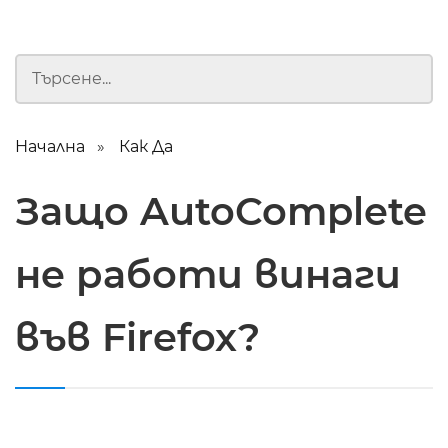
Начална
Как Да
Защо AutoComplete
не работи винаги
във Firefox?