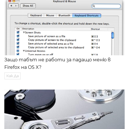
Защо табът не работи за падащо меню в
Firefox на OS X?
Как Да