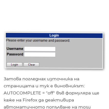
Затова погледнах източника на
страницата и тук е виновникът:
AUTOCOMPLETE = "off" във формуляра ще
каже на Firefox да деактивира
автоматичното попълване на този