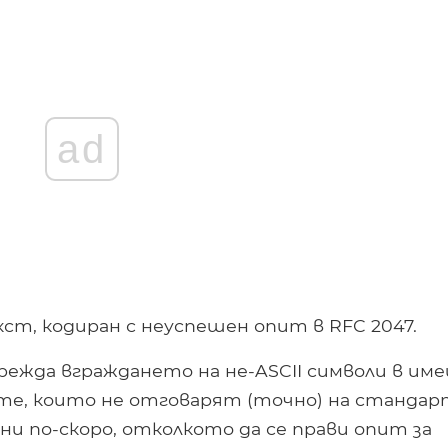
ad
кст, кодиран с неуспешен опит в RFC 2047.
ежда вграждането на не-ASCII символи в име
вките, които не отговарят (точно) на станда
ни по-скоро, отколкото да се прави опит за