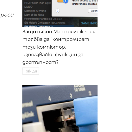
проси
Защо някои Mac приложения
трябва да "контролират
този компютър,
използвайки функции за
достъпност?"
Как Да