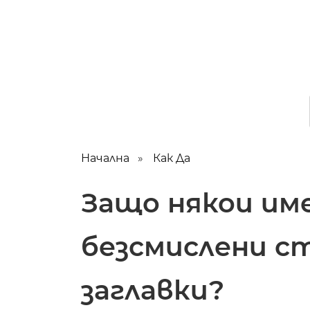
Начална
Как Да
Защо някои им
безсмислени с
заглавки?