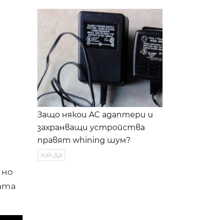
Защо някои AC адаптери и
захранващи устройства
правят whining шум?
Как Да
 но
ата