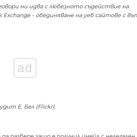
говори ни идва с любезното съдействие на
ck Exchange - обединяване на уеб сайтове с въ
ad
т Е. Бел (Flickr).
 да разбере защо е получил имейл с нелегален