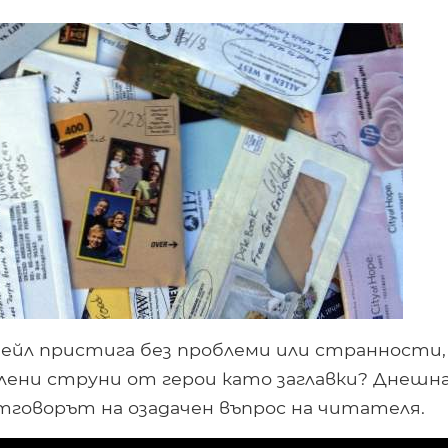
йл пристига без проблеми или странности,
лени струни от герои като заглавки? Днешн
 отговорът на озадачен въпрос на читателя.