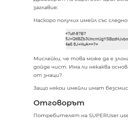
заглавие:
Наскоро получих имейл със следно
Мислейки, че това може да е злон
дойде чист. Има ли някаква осно
от знаци?
Защо някои имейли имат безсмис
Отговорът
Потребителят на SUPERUser user3