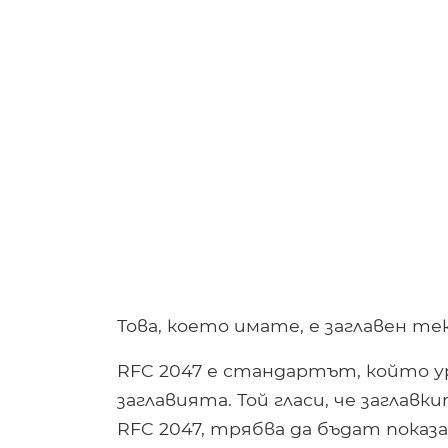
Това, което имате, е заглавен те
RFC 2047 е стандартът, който ур
заглавията. Той гласи, че загла
RFC 2047, трябва да бъдат показа