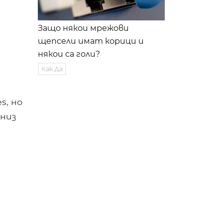
Защо някои мрежови
щепсели имат корици и
някои са голи?
Как Да
s, но
 низ