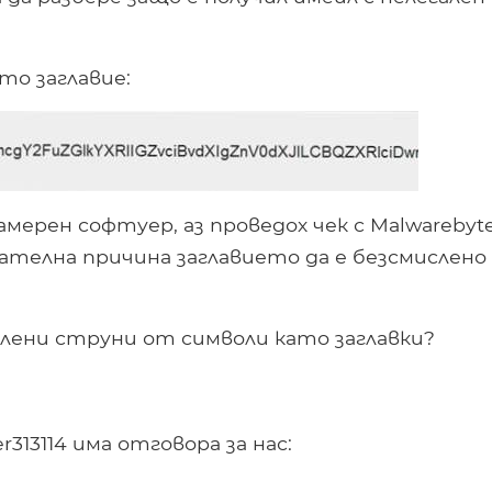
то заглавие:
амерен софтуер, аз проведох чек с Malwarebyte
вателна причина заглавието да е безсмислено
лени струни от символи като заглавки?
13114 има отговора за нас: