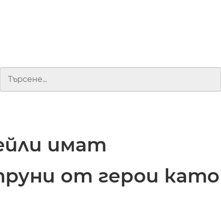
ейли имат
труни от герои като