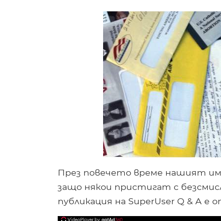
През повечето време нашият име
защо някои пристигат с безсмис
публикация на SuperUser Q & A е