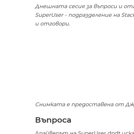
Днешната сесия за въпроси и от
SuperUser - подразделение на Sta
и отговори.
Снимката е предоставена от Джуди
Въпроса
Драйверът на SuperUser dpdt иска