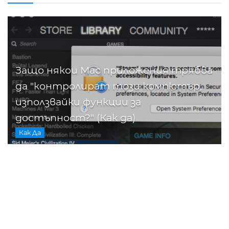
Защо някои Mac приложения трябва
да "контролират този компютър,
използвайки функции за
достъпност?" (Как да)
Как Да