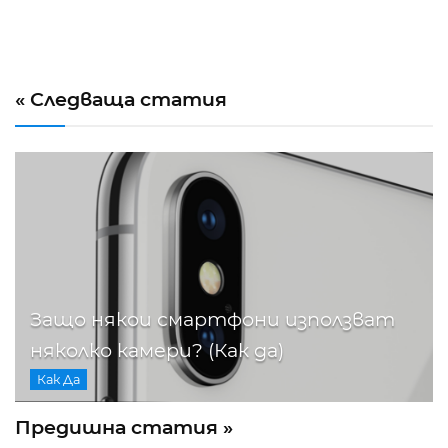
« Следваща статия
Защо някои смартфони използват
няколко камери? (Как да)
Как Да
Предишна статия »