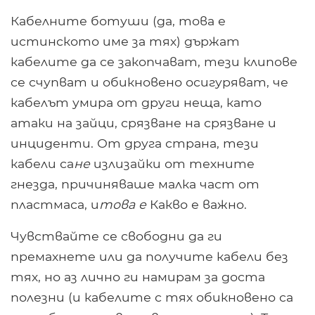
Кабелните ботуши (да, това е
истинското име за тях) държат
кабелите да се закопчават, тези клипове
се счупват и обикновено осигуряват, че
кабелът умира от други неща, като
атаки на зайци, срязване на срязване и
инциденти. От друга страна, тези
кабели са
не
излизайки от техните
гнезда, причиняваше малка част от
пластмаса, и
това е
Какво е важно.
Чувствайте се свободни да ги
премахнете или да получите кабели без
тях, но аз лично ги намирам за доста
полезни (и кабелите с тях обикновено са