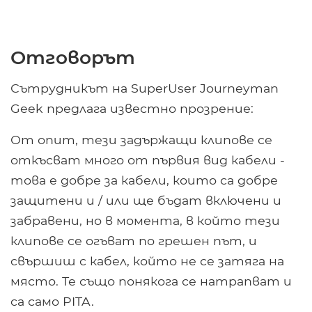
Отговорът
Сътрудникът на SuperUser Journeyman
Geek предлага известно прозрение:
От опит, тези задържащи клипове се
откъсват много от първия вид кабели -
това е добре за кабели, които са добре
защитени и / или ще бъдат включени и
забравени, но в момента, в който тези
клипове се огъват по грешен път, и
свършиш с кабел, който не се затяга на
място. Те също понякога се натрапват и
са само PITA.