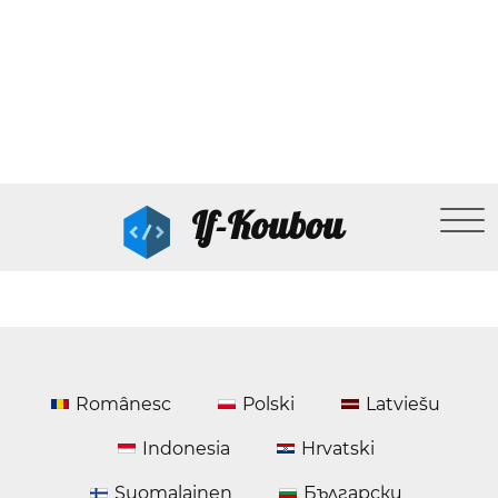
If-Koubou
Românesc
Polski
Latviešu
Indonesia
Hrvatski
Suomalainen
Български