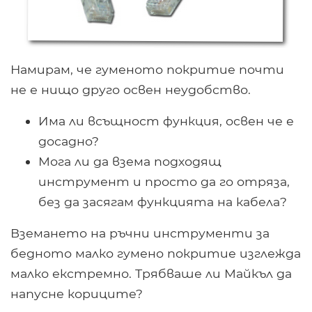
Намирам, че гуменото покритие почти
не е нищо друго освен неудобство.
Има ли всъщност функция, освен че е
досадно?
Мога ли да взема подходящ
инструмент и просто да го отряза,
без да засягам функцията на кабела?
Вземането на ръчни инструменти за
бедното малко гумено покритие изглежда
малко екстремно. Трябваше ли Майкъл да
напусне кориците?