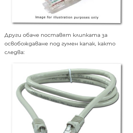
Други обаче поставят клипката за
освобождаване под гумен капак, както
следва: