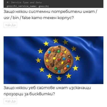
Защо някои системни потребители имат /
usr / bin / false като техен корпус?
Как Да
Защо някои уеб сайтове имат изскачащи
прозорци за бисквитки?
Как Да