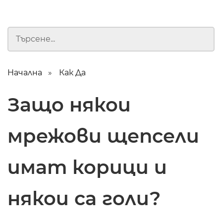
Начална
Как Да
Защо някои
мрежови щепсели
имат корици и
някои са голи?