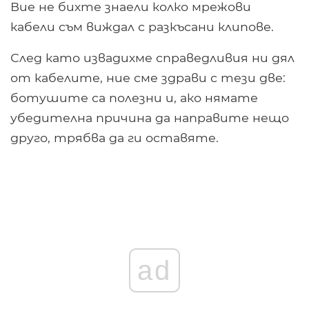
Вие не бихте знаели колко мрежови
кабели съм виждал с разкъсани клипове.
След като извадихме справедливия ни дял
от кабелите, ние сме здрави с тези две:
ботушите са полезни и, ако нямате
убедителна причина да направите нещо
друго, трябва да ги оставяте.
ad