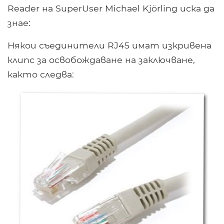
Reader на SuperUser Michael Kjörling иска да
знае:
Някои съединители RJ45 имат изкривена
клипс за освобождаване на заключване,
както следва: