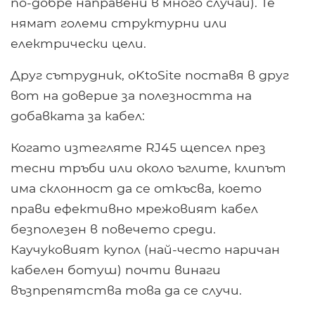
по-добре направени в много случаи). Те
нямат големи структурни или
електрически цели.
Друг сътрудник, oKtoSite поставя в друг
вот на доверие за полезността на
добавката за кабел:
Когато изтегляте RJ45 щепсел през
тесни тръби или около ъглите, клипът
има склонност да се откъсва, което
прави ефективно мрежовият кабел
безполезен в повечето среди.
Каучуковият купол (най-често наричан
кабелен ботуш) почти винаги
възпрепятства това да се случи.