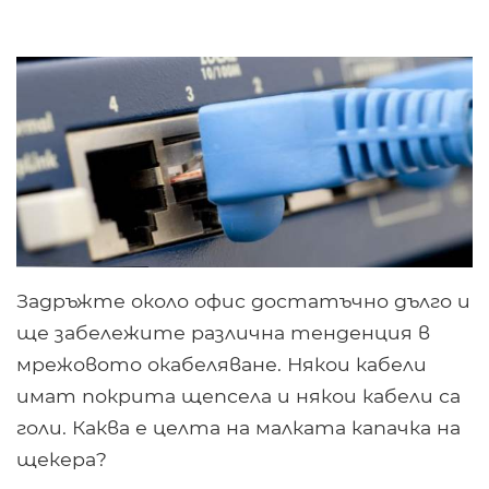
Задръжте около офис достатъчно дълго и
ще забележите различна тенденция в
мрежовото окабеляване. Някои кабели
имат покрита щепсела и някои кабели са
голи. Каква е целта на малката капачка на
щекера?