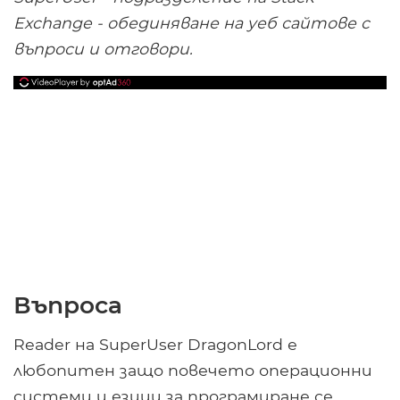
Exchange - обединяване на уеб сайтове с
въпроси и отговори.
Въпроса
Reader на SuperUser DragonLord е
любопитен защо повечето операционни
системи и езици за програмиране се