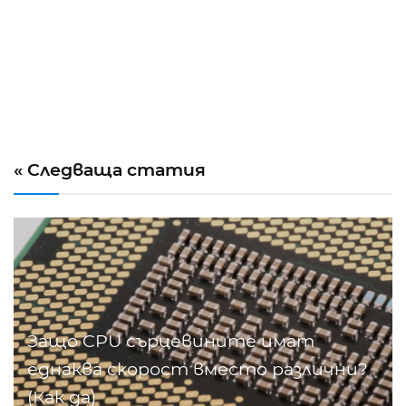
« Следваща статия
Защо CPU сърцевините имат
еднаква скорост вместо различни?
(Как да)