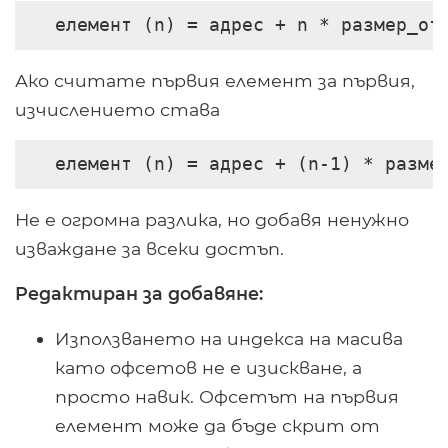
елемент (n) = адрес + n * размер_от
Ако считате първия елемент за първия,
изчислението става
елемент (n) = адрес + (n-1) * разме
Не е огромна разлика, но добавя ненужно
изваждане за всеки достъп.
Редактиран за добавяне:
Използването на индекса на масива
като офсетов не е изискване, а
просто навик. Офсетът на първия
елемент може да бъде скрит от