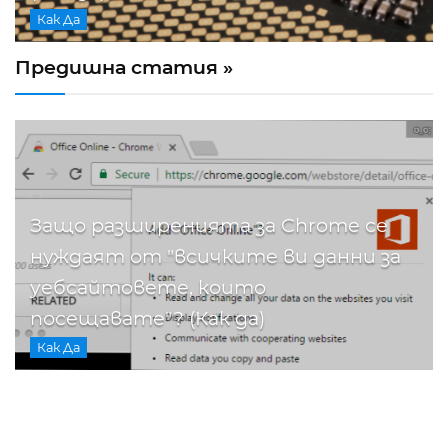
Как Да
Предишна статия »
Защо разширенията за Chrome се
нуждаят от "всичките ви данни за
уебсайтовете, които
посещавате"? (Как да)
Как Да