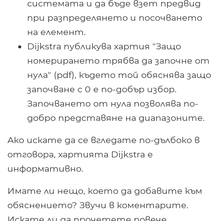
системата и да бъде взет предвид
при разпределянето и посочването
на елемент.
Dijkstra публикува хартия "Защо
номерирането трябва да започне от
нула" (pdf), където той обяснява защо
започване с 0 е по-добър избор.
Започването от нула позволява по-
добро представяне на диапазоните.
Ако искате да се вгледате по-дълбоко в
отговора, хартията Dijkstra е
информативно.
Имате ли нещо, което да добавите към
обяснението? Звучи в коментарите.
Искате ли да прочетете повече