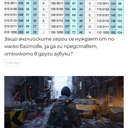
Защо английските герои се нуждаят от по-
малко байтове, за да ги представят,
отколкото в други азбуки?
Как Да