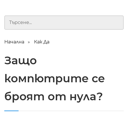
Начална
Как Да
Защо
компютрите се
броят от нула?