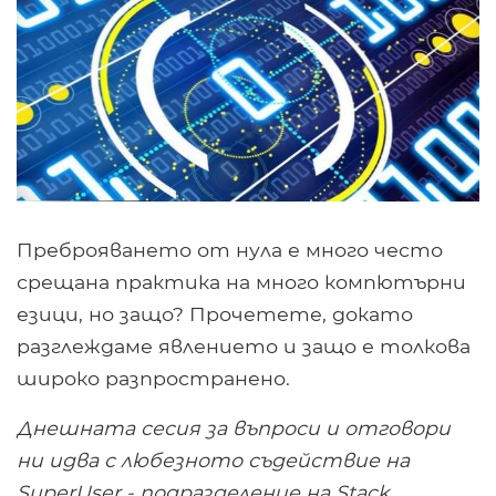
Преброяването от нула е много често
срещана практика на много компютърни
езици, но защо? Прочетете, докато
разглеждаме явлението и защо е толкова
широко разпространено.
Днешната сесия за въпроси и отговори
ни идва с любезното съдействие на
SuperUser - подразделение на Stack