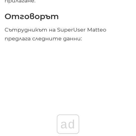
прилагане.
Отговорът
Сътрудникът на SuperUser Matteo
предлага следните данни:
ad