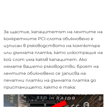
За щастие, капацитетът на лентите на
конкретните PCI-слота обикновено е
изписан в ръководството на компютъра
или дънната платка, като илюстрация на
кой слот има какъв капацитет. Ако
нямате вашето ръководство, броят на
лентите обикновено се записва на
печатни платки на дънната платка до
пристанището, както е така: