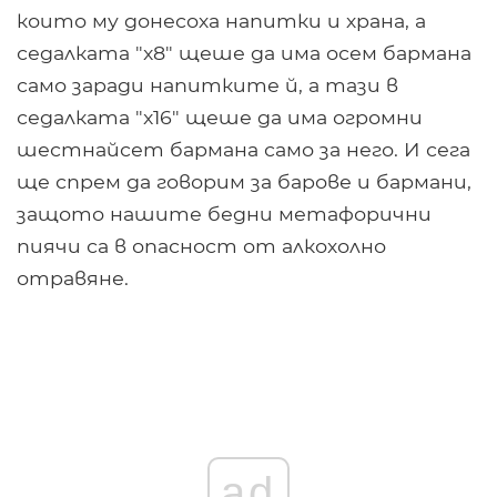
които му донесоха напитки и храна, а
седалката "x8" щеше да има осем бармана
само заради напитките й, а тази в
седалката "x16" щеше да има огромни
шестнайсет бармана само за него. И сега
ще спрем да говорим за барове и бармани,
защото нашите бедни метафорични
пиячи са в опасност от алкохолно
отравяне.
ad