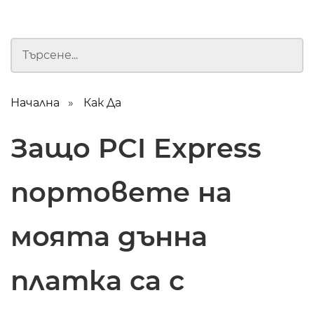
Начална
Как Да
Защо PCI Express
портовете на
моята дънна
платка са с