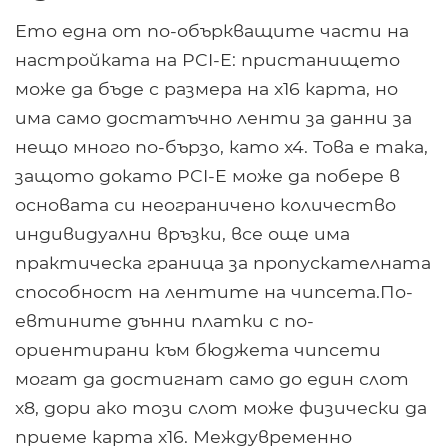
Ето една от по-объркващите части на
настройката на PCI-E: пристанището
може да бъде с размера на x16 карта, но
има само достатъчно ленти за данни за
нещо много по-бързо, като x4. Това е така,
защото докато PCI-E може да побере в
основата си неограничено количество
индивидуални връзки, все още има
практическа граница за пропускателната
способност на лентите на чипсета.По-
евтините дънни платки с по-
ориентирани към бюджета чипсети
могат да достигнат само до един слот
x8, дори ако този слот може физически да
приеме карта x16. Междувременно