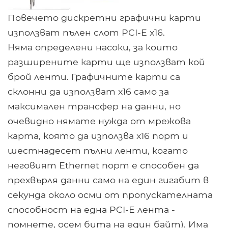
Повечето дискретни графични карти
използват пълен слот PCI-E x16.
Няма определени насоки, за които
разширените карти ще използват кой
брой ленти. Графичните карти са
склонни да използват x16 само за
максимален трансфер на данни, но
очевидно нямате нужда от мрежова
карта, която да използва x16 порт и
шестнадесет пълни ленти, когато
неговият Ethernet порт е способен да
прехвърля данни само на един гигабит в
секунда около осми от пропускателната
способност на една PCI-E лента -
помнете, осем бита на един байт). Има