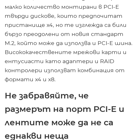
малко количество монтирани в PCI-E
твърди дискове, които предпочитат
пристанище x4, но те изглежда са били
бързо преодолени от новия стандарт
M.2, който може да използва и PCI-E шина.
Висококачествените мрежови карти и
ентусиасти като адаптери и RAID
контролери използват комбинация от
формати x4 и x8.
Не забравяйте, че
размерът на порт PCI-E и
лентите може да не са
еднакви неща