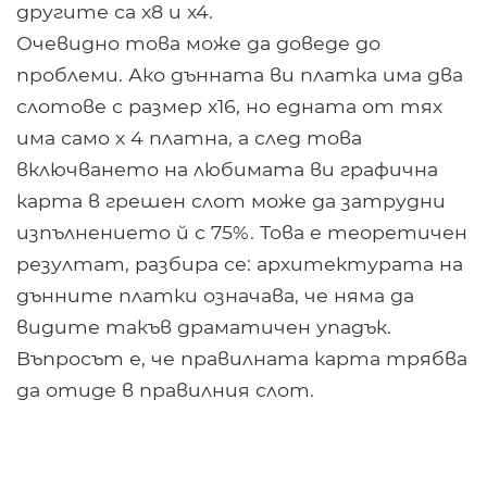
другите са x8 и x4.
Очевидно това може да доведе до
проблеми. Ако дънната ви платка има два
слотове с размер x16, но едната от тях
има само х 4 платна, а след това
включването на любимата ви графична
карта в грешен слот може да затрудни
изпълнението й с 75%. Това е теоретичен
резултат, разбира се: архитектурата на
дънните платки означава, че няма да
видите такъв драматичен упадък.
Въпросът е, че правилната карта трябва
да отиде в правилния слот.