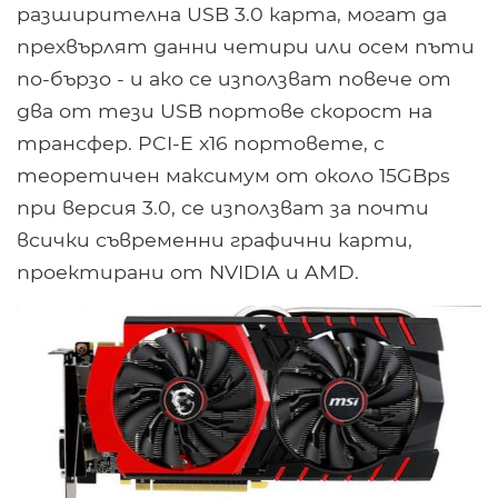
разширителна USB 3.0 карта, могат да
прехвърлят данни четири или осем пъти
по-бързо - и ако се използват повече от
два от тези USB портове скорост на
трансфер. PCI-E x16 портовете, с
теоретичен максимум от около 15GBps
при версия 3.0, се използват за почти
всички съвременни графични карти,
проектирани от NVIDIA и AMD.