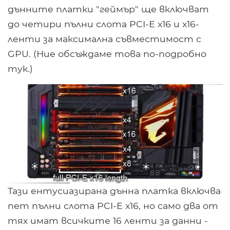
дънните платки "геймър" ще включват
до четири пълни слота PCI-E x16 и x16-
ленти за максимална съвместимост с
GPU. (Ние обсъждаме това по-подробно
тук.)
Тази ентусиазирана дънна платка включва
пет пълни слота PCI-E x16, но само два от
тях имат всичките 16 ленти за данни -