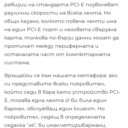
ревизии на стандарта PCI-E позволяват
различни скорости на всяка лента. Но
общо казано, колкото повече ленти има
на един PCI-E порт и неговата свързана
карта, толкова по-бързи данни могат да
протичат между периферната и
останалата част от компютърната
система.
Връщайки се към нашата метафора: ако
си представите всеки покровител,
който седи в бара като устройство PCI-
E, тогава една лента x1 би била един
барман, обслужващ един клиент. Но
покровител, седящ в определената
седалка "x4", би имал
четири
бармани,