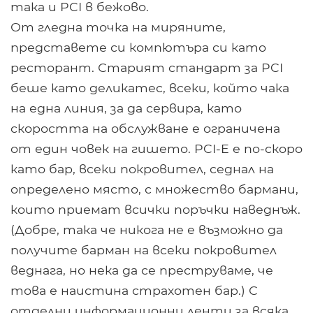
така и PCI в бежово.
От гледна точка на миряните,
представете си компютъра си като
ресторант. Старият стандарт за PCI
беше като деликатес, всеки, който чака
на една линия, за да сервира, като
скоростта на обслужване е ограничена
от един човек на гишето. PCI-E е по-скоро
като бар, всеки покровител, седнал на
определено място, с множество бармани,
които приемат всички поръчки наведнъж.
(Добре, така че никога не е възможно да
получите барман на всеки покровител
веднага, но нека да се преструваме, че
това е наистина страхотен бар.) С
отделни информационни ленти за всяка