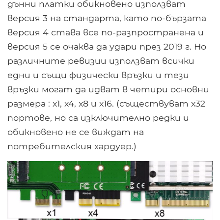
дънни платки обикновено използват
версия 3 на стандарта, като по-бързата
версия 4 става все по-разпространена и
версия 5 се очаква да удари през 2019 г. Но
различните ревизии използват всички
едни и същи физически връзки и тези
връзки могат да идват в четири основни
размера : x1, x4, x8 и x16. (съществуват x32
портове, но са изключително редки и
обикновено не се виждат на
потребителския хардуер.)