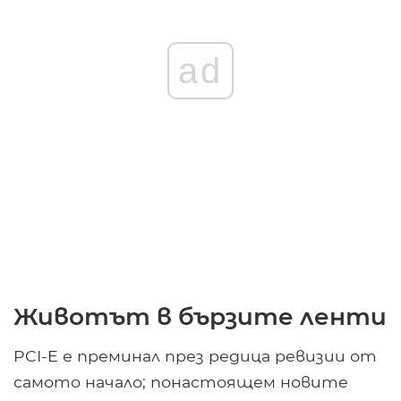
ad
Животът в бързите ленти
PCI-E е преминал през редица ревизии от
самото начало; понастоящем новите