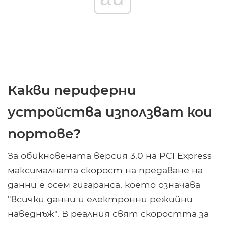
Какви периферни
устройства използват кои
портове?
За обикновената версия 3.0 на PCI Express
максималната скорост на предаване на
данни е осем гигаранса, което означава
"всички данни и електронни режийни
наведнъж". В реалния свят скоростта за