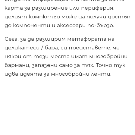
карта за разширение или периферия,
целият компютър може да получи достъп
до компоненти и аксесоари по-бързо.
Сега, за да разширим метафората на
деликатеси / бара, си представете, че
някои от тези места имат многобройни
бармани, запазени само за тях. Точно тук
идва идеята за многобройни ленти.