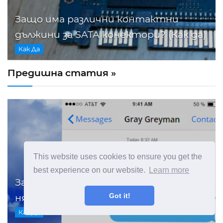
Защо има различни контактни
дължини за SATA конектори? (Как да)
Как Да
Предишна статия »
This website uses cookies to ensure you get the
best experience on our website.
Learn more
Защо има някои iMessages зелени и
Got it!
някои сини на моя iPhone? (Как да)
Как Да