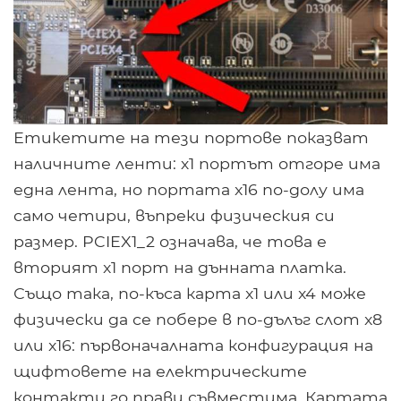
Етикетите на тези портове показват
наличните ленти: х1 портът отгоре има
една лента, но портата x16 по-долу има
само четири, въпреки физическия си
размер. PCIEX1_2 означава, че това е
вторият x1 порт на дънната платка.
Също така, по-къса карта x1 или x4 може
физически да се побере в по-дълъг слот x8
или x16: първоначалната конфигурация на
щифтовете на електрическите
контакти го прави съвместима. Картата