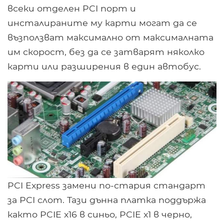
всеки отделен PCI порт и
инсталираните му карти могат да се
възползват максимално от максималната
им скорост, без да се затварят няколко
карти или разширения в един автобус.
PCI Express замени по-стария стандарт
за PCI слот. Тази дънна платка поддържа
както PCIE x16 в синьо, PCIE x1 в черно,