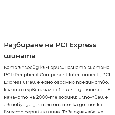
Разбиране на PCI Express
шината
Като ъпгрейд към оригиналната система
PCI (Peripheral Component Interconnect), PCI
Express имаше едно огромно предимство,
когато първоначално беше разработена в
началото на 2000-те години: използваше
автобус за достъп от точка до точка
вместо серийна шина. Това означава, че