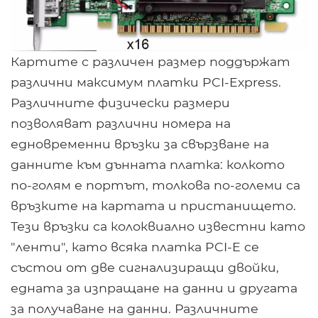
Картите с различен размер поддържат
различни максимум платки PCI-Express.
Различните физически размери
позволяват различни номера на
едновременни връзки за свързване на
данните към дънната платка: колкото
по-голям е портът, толкова по-големи са
връзките на картата и пристанището.
Тези връзки са колоквиално известни като
"ленти", като всяка платка PCI-E се
състои от две сигнализиращи двойки,
едната за изпращане на данни и другата
за получаване на данни. Различните