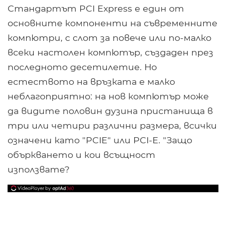
Стандартът PCI Express е един от
основните компоненти на съвременните
компютри, с слот за повече или по-малко
всеки настолен компютър, създаден през
последното десетилетие. Но
естеството на връзката е малко
неблагоприятно: на нов компютър може
да видите половин дузина пристанища в
три или четири различни размера, всички
означени като "PCIE" или PCI-E. "Защо
объркването и кои всъщност
използвате?