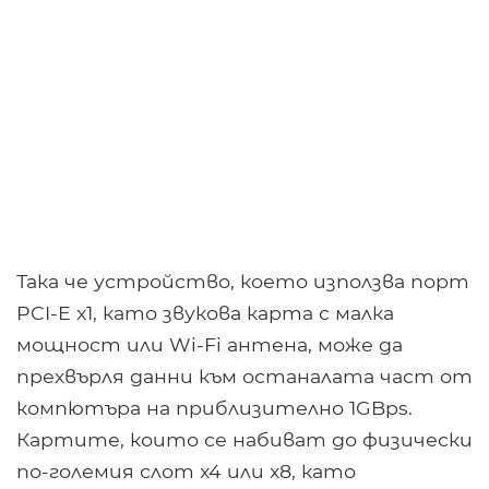
Така че устройство, което използва порт
PCI-E x1, като звукова карта с малка
мощност или Wi-Fi антена, може да
прехвърля данни към останалата част от
компютъра на приблизително 1GBps.
Картите, които се набиват до физически
по-големия слот x4 или x8, като