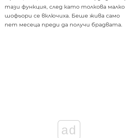
тази функция, след като толкова малко
шофьори се включиха. Беше жива само
пет месеца преди да получи брадвата.
ad