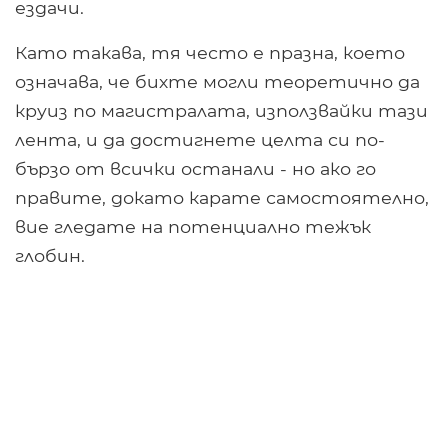
ездачи.
Като такава, тя често е празна, което
означава, че бихте могли теоретично да
круиз по магистралата, използвайки тази
лента, и да достигнете целта си по-
бързо от всички останали - но ако го
правите, докато карате самостоятелно,
вие гледате на потенциално тежък
глобин.