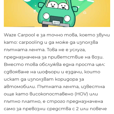
Waze Carpool е за точно това, което звучи
като: carpooling и да може да използва
пътната лента. Това не е услуга,
предназначена за приветствие на вози.
Вместо това обслужва една проста цел:
сдвояване на шофьори и ездачи, които
искат да използват коридора за
автомобили. Пътната лента, известна
още като високопоставено (HOV) или
пътно платно, е строго предназначена
само за превозни средства с 2 или повече