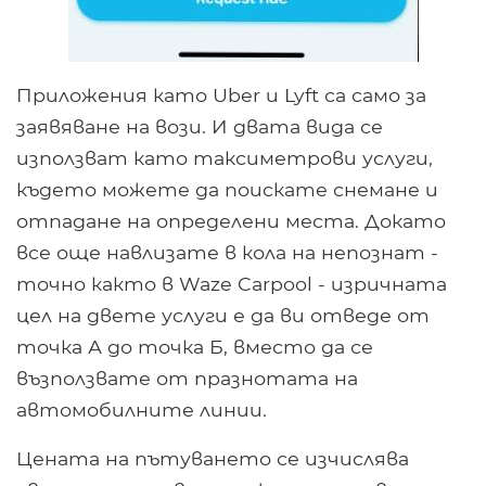
Приложения като Uber и Lyft са само за
заявяване на вози. И двата вида се
използват като таксиметрови услуги,
където можете да поискате снемане и
отпадане на определени места. Докато
все още навлизате в кола на непознат -
точно както в Waze Carpool - изричната
цел на двете услуги е да ви отведе от
точка А до точка Б, вместо да се
възползвате от празнотата на
автомобилните линии.
Цената на пътуването се изчислява