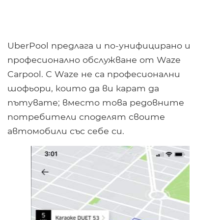
UberPool предлага и по-унифицирано и
професионално обслужване от Waze
Carpool. С Waze не са професионални
шофьори, които да ви карат да
пътувате; вместо това редовните
потребители споделят своите
автомобили със себе си.