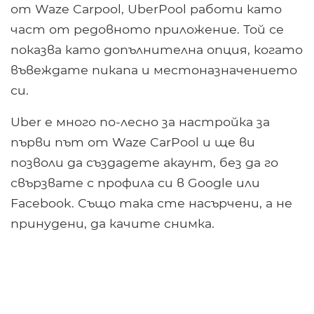
от Waze Carpool, UberPool работи като
част от редовното приложение. Той се
показва като допълнителна опция, когато
въвеждате пикапа и местоназначението
си.
Uber е много по-лесно за настройка за
първи път от Waze CarPool и ще ви
позволи да създадете акаунт, без да го
свързвате с профила си в Google или
Facebook. Също така сте насърчени, а не
принудени, да качите снимка.