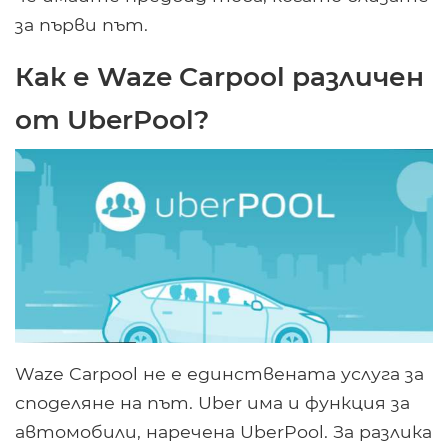
за първи път.
Как е Waze Carpool различен
от UberPool?
Waze Carpool не е единствената услуга за
споделяне на път. Uber има и функция за
автомобили, наречена UberPool. За разлика