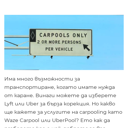
Има много възможности за
транспортиране, когато имате нужда
от каране. Винаги можете да изберете
Lyft или Uber за бърза корекция. Но какво
ще кажете за услугите на carpooling като
Waze Carpool или UberPool? Ето как да