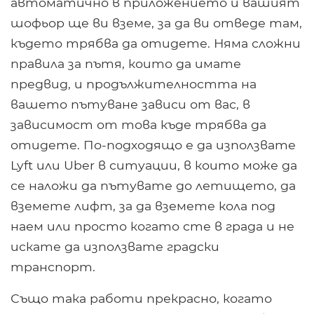
автоматично в приложението и вашият
шофьор ще ви вземе, за да ви отведе там,
където трябва да отидете. Няма сложни
правила за пътя, които да имате
предвид, и продължителността на
вашето пътуване зависи от вас, в
зависимост от това къде трябва да
отидете. По-подходящо е да използвате
Lyft или Uber в ситуации, в които може да
се наложи да пътувате до летището, да
вземете лифт, за да вземете кола под
наем или просто когато сте в града и не
искате да използвате градски
транспорт.
Също така работи прекрасно, когато