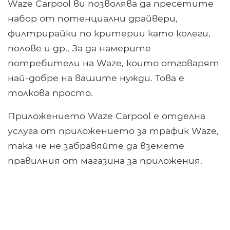
Waze Carpool ви позволява да пресетите
набор от потенциални драйвери,
филтрирайки по критерии като колеги,
полове и др., За да намерите
потребители на Waze, които отговарят
най-добре на вашите нужди. Това е
толкова просто.
Приложението Waze Carpool е отделна
услуга от приложението за трафик Waze,
така че не забравяйте да вземете
правилния от магазина за приложения.