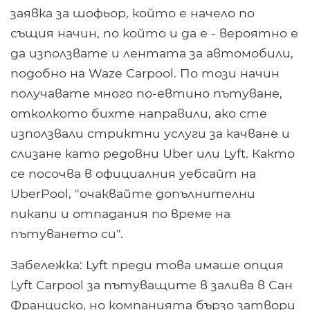
заявка за шофьор, който е начело по
същия начин, по който и да е - вероятно е
да използвате и лентата за автомобили,
подобно на Waze Carpool. По този начин
получавате много по-евтино пътуване,
отколкото бихте направили, ако сте
използвали стриктни услуги за качване и
слизане като редовни Uber или Lyft. Както
се посочва в официалния уебсайт на
UberPool, "очаквайте допълнителни
пикапи и отпадания по време на
пътуването си".
Забележка: Lyft преди това имаше опция
Lyft Carpool за пътуващите в залива в Сан
Франциско, но компанията бързо затвори