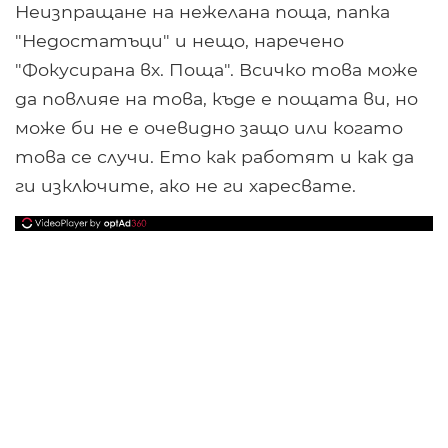
Неизпращане на нежелана поща, папка
"Недостатъци" и нещо, наречено
"Фокусирана вх. Поща". Всичко това може
да повлияе на това, къде е пощата ви, но
може би не е очевидно защо или когато
това се случи. Ето как работят и как да
ги изключите, ако не ги харесвате.