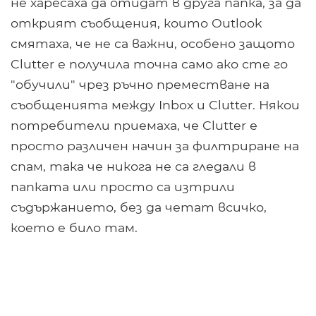
не харесаха да отидат в друга папка, за да
открият съобщения, които Outlook
смятаха, че не са важни, особено защото
Clutter е получила точна само ако сте го
"обучили" чрез ръчно преместване на
съобщенията между Inbox и Clutter. Някои
потребители приемаха, че Clutter е
просто различен начин за филтриране на
спам, така че никога не са гледали в
папката или просто са изтрили
съдържанието, без да четат всичко,
което е било там.