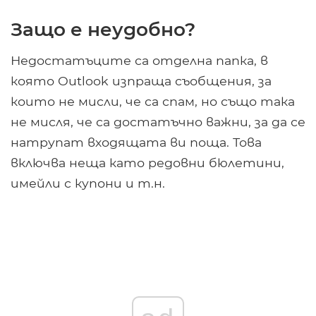
Защо е неудобно?
Недостатъците са отделна папка, в
която Outlook изпраща съобщения, за
които не мисли, че са спам, но също така
не мисля, че са достатъчно важни, за да се
натрупат входящата ви поща. Това
включва неща като редовни бюлетини,
имейли с купони и т.н.