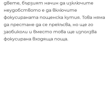
двете, бързият начин да изключите
неудобството е да включите
фокусираната пощенска кутия. Това няма
да престане да се прекъсва, но ще го
заобиколи и вместо това ще използва
фокусирана входяща поща.