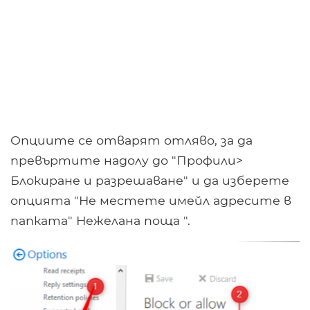
Опциите се отварят отляво, за да
превъртите надолу до "Профили>
Блокиране и разрешаване" и да изберете
опцията "Не местете имейл адресите в
папката" Нежелана поща ".