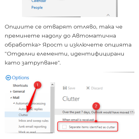
Опциите се отварят отляво, така че
преминете надолу до Автоматична
обработка> Ярост и изключете опцията
"Отделни елементи, идентифицирани
като затрупване".