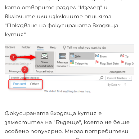
като отворите раздел "Изглед" и
включите или изключите опцията
"Показване на фокусираната входяща
кутия".
Фокусираната входяща кутия е
заместител на "Бъдеще", което не беше
особено популярно. Много потребители