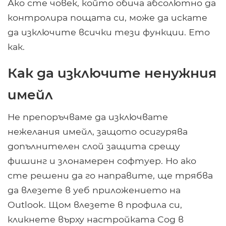
Ако сте човек, който обича абсолютно да
контролира пощата си, може да искате
да изключите всички тези функции. Ето
как.
Как да изключите ненужния
имейл
Не препоръчваме да изключвате
нежелания имейл, защото осигурява
допълнителен слой защита срещу
фишинг и злонамерен софтуер. Но ако
сте решени да го направите, ще трябва
да влезете в уеб приложението на
Outlook. Щом влезете в профила си,
кликнете върху настройката Cog в