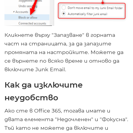
Кликнете върху "Запазване" в горната
част на страницата, за да запазите
промяната на настройките. Можете да
се върнете по всяко време и отново да
включите Junk Email.
Как да изключите
неудобство
Ако сте в Office 365, тогава имате и
двата елемента "Недочленен" и "Фокусна".
Тъй като не можете да включите и