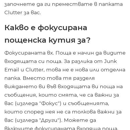
започнете да ги премествате в папката
Clutter за вас.
Какво е фокусирана
пощенска кутия за?
Фокусираната вх. Поща е начин да видите
входящата си поща. За разлика от Junk
Email и Clutter, това не е нова или отделна
папка. Вместо това тя разделя
виждането ви във входящата ви поща на
съобщения, които смята, че са важни за
вас (изгледа "Фокус") и съобщенията,
които според нея не са толкова важни за
вас (изгледа "Други"). Можете да
включите фокусираната входяща поща,