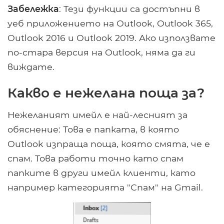
Забележка
: Тези функции са достъпни в
уеб приложението на Outlook, Outlook 365,
Outlook 2016 и Outlook 2019. Ако използвате
по-стара версия на Outlook, няма да ги
виждате.
Какво е нежелана поща за?
Нежеланият имейл е най-лесният за
обяснение: Това е папката, в която
Outlook изпраща поща, която смята, че е
спам. Това работи точно като спам
папките в други имейл клиенти, като
например категорията "Спам" на Gmail.