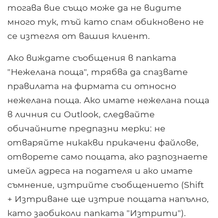
тогава вие също може да не видите
много тук, тъй като спам обикновено не
се изтегля от вашия клиент.
Ако виждате съобщения в папката
"Нежелана поща", трябва да спазвате
правилата на фирмата си относно
нежелана поща. Ако имате нежелана поща
в личния си Outlook, следвайте
обичайните предпазни мерки: не
отваряйте никакви прикачени файлове,
отворете само пощата, ако разпознаете
имейл адреса на подателя и ако имате
съмнение, изтрийте съобщението (Shift
+ Изтриване ще изтрие пощата напълно,
като заобиколи папката "Изтрити").