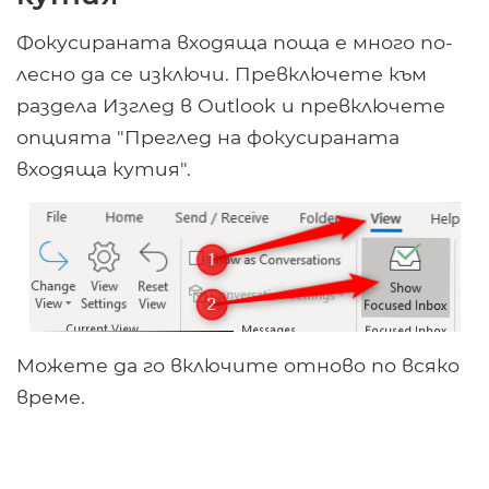
Фокусираната входяща поща е много по-
лесно да се изключи. Превключете към
раздела Изглед в Outlook и превключете
опцията "Преглед на фокусираната
входяща кутия".
Можете да го включите отново по всяко
време.