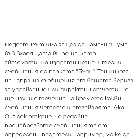
Недостигът има за цел да намали "шума"
във входящата ви поща, като
автоматично изпрати незначителни
съобщения до папката "Бъди". Той никога
не изпраща съобщения от вашата верига
за управление или директни отчети, но
ще научи с течение на времето какви
съобщения четете и отговаряте. Ако
Outlook открие, че редовно
пренебрегвате съобщенията от
определени податели например, може да