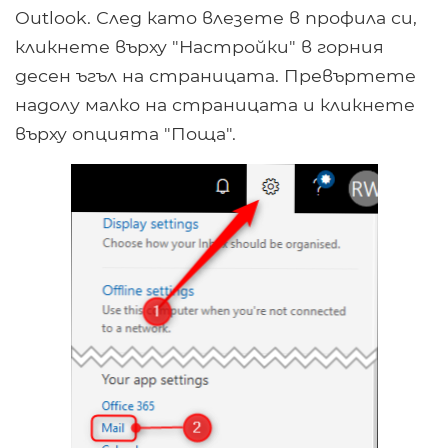
Outlook. След като влезете в профила си,
кликнете върху "Настройки" в горния
десен ъгъл на страницата. Превъртете
надолу малко на страницата и кликнете
върху опцията "Поща".