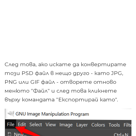
След това, ако искате да конвертирате
този PSD файл в нещо друго - като JPG,
PNG или GIF файл - отворете отново
менюто "Файл" и след това кликнете
върху командата "Експортирай като".