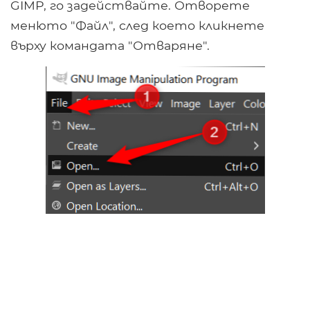
GIMP, го задействайте. Отворете
менюто "Файл", след което кликнете
върху командата "Отваряне".