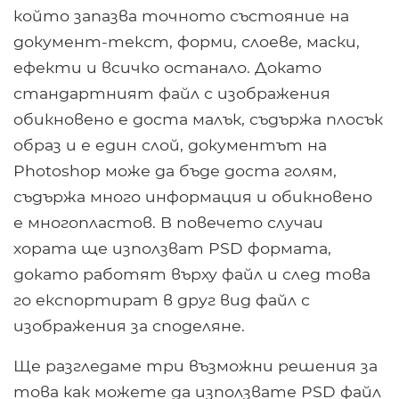
който запазва точното състояние на
документ-текст, форми, слоеве, маски,
ефекти и всичко останало. Докато
стандартният файл с изображения
обикновено е доста малък, съдържа плосък
образ и е един слой, документът на
Photoshop може да бъде доста голям,
съдържа много информация и обикновено
е многопластов. В повечето случаи
хората ще използват PSD формата,
докато работят върху файл и след това
го експортират в друг вид файл с
изображения за споделяне.
Ще разгледаме три възможни решения за
това как можете да използвате PSD файл