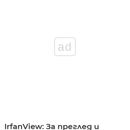
ad
IrfanView: За преглед и