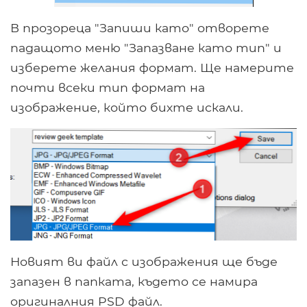
В прозореца "Запиши като" отворете
падащото меню "Запазване като тип" и
изберете желания формат. Ще намерите
почти всеки тип формат на
изображение, който бихте искали.
Новият ви файл с изображения ще бъде
запазен в папката, където се намира
оригиналния PSD файл.