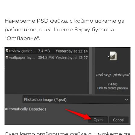
Намерете PSD файла, с който искате да
работите, и кликнете върху бутона
"Отваряне".
След като отворите файла си, можете да