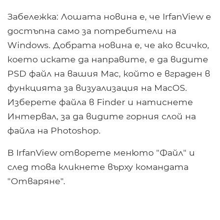
Забележка: Лошата новина е, че IrfanView е
достъпна само за потребители на
Windows. Добрата новина е, че ако всичко,
което искате да направите, е да видите
PSD файл на вашия Mac, който е вграден в
функцията за визуализация на MacOS.
Изберете файла в Finder и натиснете
Интервал, за да видите горния слой на
файла на Photoshop.
В IrfanView отворете менюто "Файл" и
след това кликнете върху командата
"Отваряне".