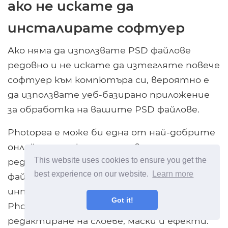
ако не искате да
инсталирате софтуер
Ако няма да използвате PSD файлове
редовно и не искате да изтегляте повече
софтуер към компютъра си, вероятно е
да използвате уеб-базирано приложение
за обработка на вашите PSD файлове.
Photopea е може би една от най-добрите
онлайн приложения за отваряне,
This website uses cookies to ensure you get the
редактиране и конвертиране на PSD
best experience on our website.
Learn more
файлове. Той предлага потребителски
интерфейс, подобен на този на GIMP (и
Got it!
Photoshop), заедно с възможността за
редактиране на слоеве, маски и ефекти.