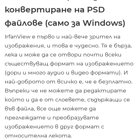
конвертиране на PSD
файлове (само за Windows)
IrfanView е първо и най-вече зрител на
изображения, и това е чудесно. Тя е бърза,
лека и може да се отвори почти всеки
съществуващ формат на изображението
(дори и много аудио и видео формати). И
най-доброто от всичко е, че е безплатно.
Въпреки че не можете да редактирате
който и да е от слоевете, съдържащи се
във файла, все още можете да
преглеждате и преобразувате
изображението в друг формат с
относителна лекота.