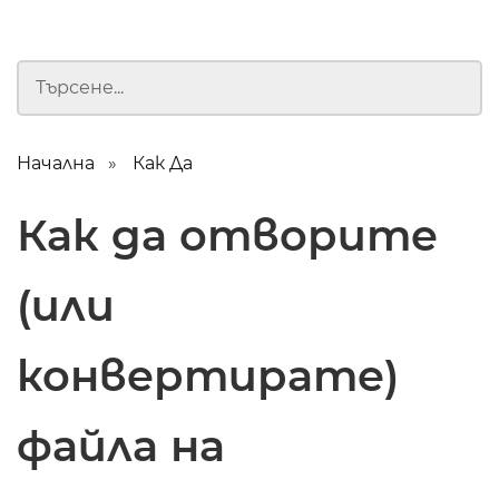
Начална
Как Да
Как да отворите
(или
конвертирате)
файла на