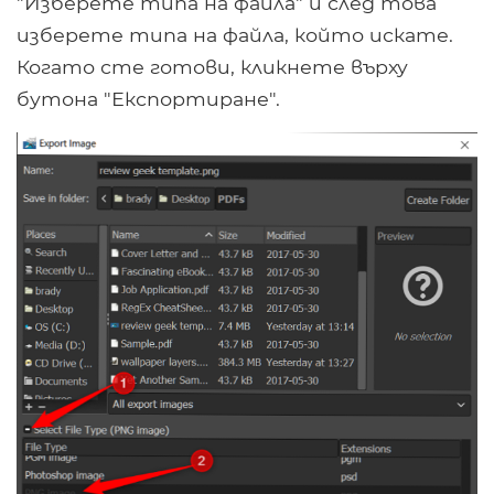
"Изберете типа на файла" и след това
изберете типа на файла, който искате.
Когато сте готови, кликнете върху
бутона "Експортиране".