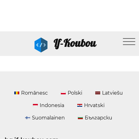
If-Koubou
Românesc
Polski
Latviešu
Indonesia
Hrvatski
Suomalainen
Български