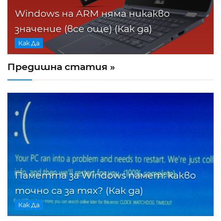
Windows на ARM няма никакво
значение (все още) (Как да)
Как Да
Предишна статия »
Паметта за Windows памет: какво
точно са за тях? (Как да)
Как Да