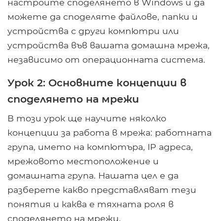
настроите споделянето в Windows и да
можете да споделяте файлове, папки и
устройства с други компютри или
устройства във вашата домашна мрежа,
независимо от операционната система.
Урок 2: Основните концепции в
споделянето на мрежи
В този урок ще научите няколко
концепции за работа в мрежа: работната
група, името на компютъра, IP адреса,
мрежовото местоположение и
домашната група. Нашата цел е да
разберете какво представляват тези
понятия и каква е тяхната роля в
споделянето на мрежи.