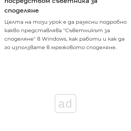
посредством съветника за
споделяне
Целта на този урок е да разясни подробно
какво представлява "Съветникът за
споделяне" в Windows, как работи и как да
го използвате в мрежовото споделяне.
ad