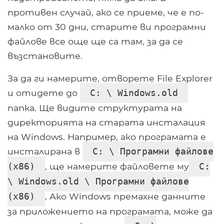
противен случай, ако се приеме, че е по-
малко от 30 дни, старите ви програмни
файлове все още ще са там, за да се
възстановите.
За да ги намерите, отворете File Explorer
и отидете до
C: \ Windows.old
папка. Ще видите структурата на
директорията на старата инсталация
на Windows. Например, ако програмата е
инсталирана в
C: \ Програмни файлове
, ще намерите файловете му
(x86)
C:
\ Windows.old \ Програмни файлове
, Ако Windows премахне данните
(x86)
за приложението на програмата, може да