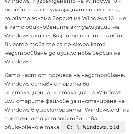
Windows. Изграждането на Windows 10 -
подобно на актуализацията на есента,
първата голяма версия на Windows 10 - не
е като обикновените актуализации на
Windows или сервизните пакети изобщо.
Вместо това те са по-скоро като
надстройване до изцяло нова версия на
Windows.
Като част от процеса на надстройване,
Windows оставя старата ви
инсталационна инсталация на Windows
или старите файлове за инсталиране на
Windows в директорията "Windows.old" на
системното устройство. Това
обикновено е така
,
C: \ Windows.old