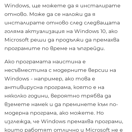
Windows, ще можете да я инсталирате
отново. Може да се наложи да я
инсталирате отново след следващата
голяма актуализация на Windows 10, ако
Microsoft реши да продължи да премахва
програмите по време на ъпгрейди.
Ако програмата наистина е
несъвместима с модерните версии на
Windows - например, ако това е
антивирусна програма, която е на
няколко години, вероятно трябва да
вземете намек и да преминете към по-
модерна програма, ако можете. Но
изглежда, че Windows премахва програми,
които работят отлично и Microsoft не е