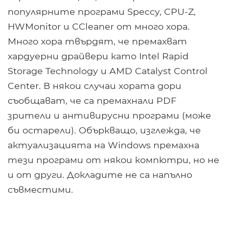
популярните програми Speccy, CPU-Z,
HWMonitor и CCleaner от много хора.
Много хора твърдят, че премахват
хардуерни драйвери като Intel Rapid
Storage Technology и AMD Catalyst Control
Center. В някои случаи хората дори
съобщават, че са премахнали PDF
зрители и антивирусни програми (може
би остарели). Объркващо, изглежда, че
актуализацията на Windows премахна
тези програми от някои компютри, но не
и от други. Докладите не са напълно
съвместими.