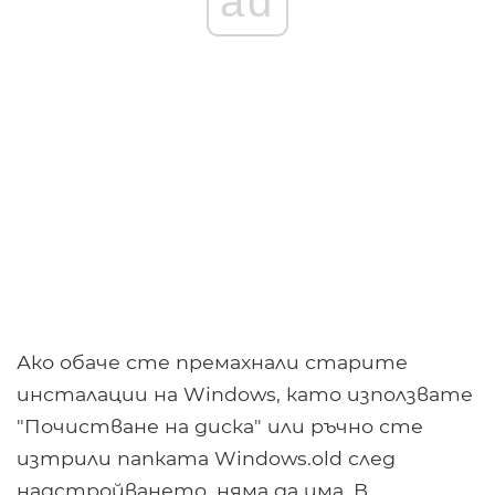
ad
Ако обаче сте премахнали старите
инсталации на Windows, като използвате
"Почистване на диска" или ръчно сте
изтрили папката Windows.old след
надстройването, няма да има. В