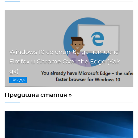
Windows 10 се опитва да натисне
Firefox и Chrome Over the Edge (Как
да)
Как Да
Предишна статия »