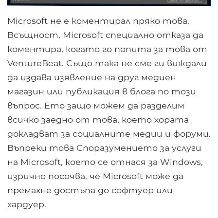
Microsoft не е коментирал пряко това.
Всъщност, Microsoft специално отказа да
коментира, когато го попита за това от
VentureBeat. Също така не сме ги виждали
да издава изявление на друг медиен
магазин или публикация в блога по този
въпрос. Ето защо можем да разделим
всичко заедно от това, което хората
докладват за социалните медии и форуми.
Въпреки това Споразумението за услуги
на Microsoft, което се отнася за Windows,
изрично посочва, че Microsoft може да
премахне достъпа до софтуер или
хардуер.