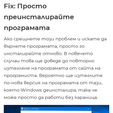
Fix: Просто
преинсталирайте
програмата
Ако срещнете този проблем и искате да
върнете програмата, просто го
инсталирайте отново. В повечето
случаи това ще доведе до повторно
изтегляне на програмата от сайта на
програмиста. Вероятно ще изтеглите
по-нова версия на програмата от тази,
която Windows деинсталира, така че
може просто да работи без караница.