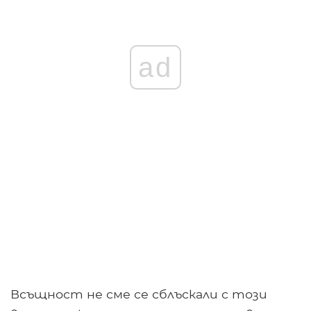
ad
Всъщност не сме се сблъскали с този