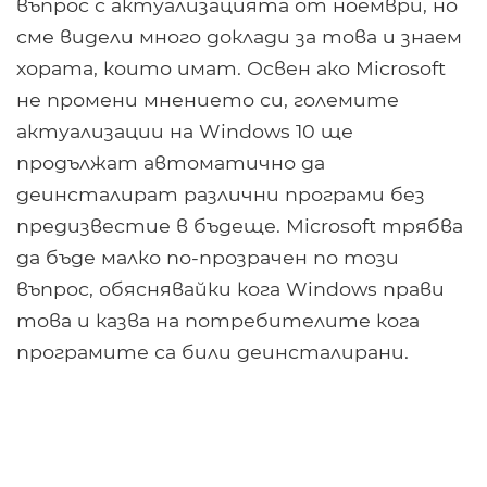
въпрос с актуализацията от ноември, но
сме видели много доклади за това и знаем
хората, които имат. Освен ако Microsoft
не промени мнението си, големите
актуализации на Windows 10 ще
продължат автоматично да
деинсталират различни програми без
предизвестие в бъдеще. Microsoft трябва
да бъде малко по-прозрачен по този
въпрос, обяснявайки кога Windows прави
това и казва на потребителите кога
програмите са били деинсталирани.