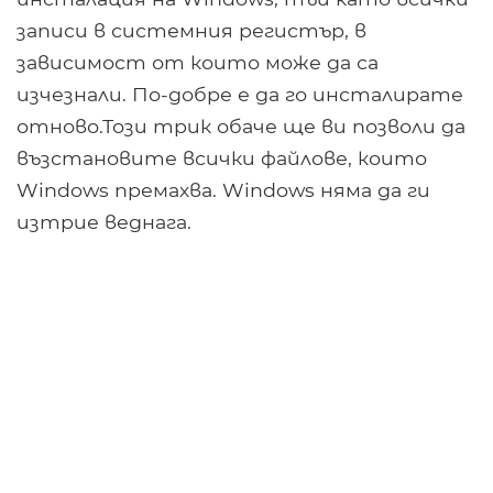
записи в системния регистър, в
зависимост от които може да са
изчезнали. По-добре е да го инсталирате
отново.Този трик обаче ще ви позволи да
възстановите всички файлове, които
Windows премахва. Windows няма да ги
изтрие веднага.