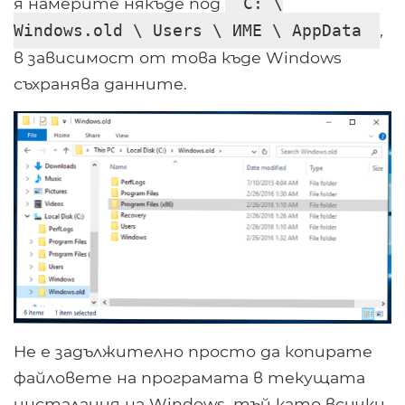
я намерите някъде под
C: \
,
Windows.old \ Users \ ИМЕ \ AppData
в зависимост от това къде Windows
съхранява данните.
Не е задължително просто да копирате
файловете на програмата в текущата
инсталация на Windows, тъй като всички