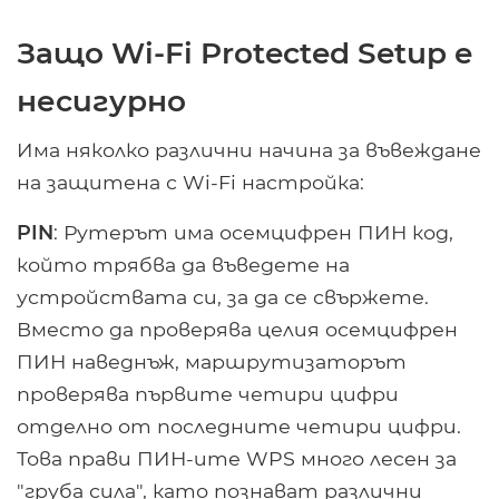
Защо Wi-Fi Protected Setup е
несигурно
Има няколко различни начина за въвеждане
на защитена с Wi-Fi настройка:
PIN
: Рутерът има осемцифрен ПИН код,
който трябва да въведете на
устройствата си, за да се свържете.
Вместо да проверява целия осемцифрен
ПИН наведнъж, маршрутизаторът
проверява първите четири цифри
отделно от последните четири цифри.
Това прави ПИН-ите WPS много лесен за
"груба сила", като познават различни