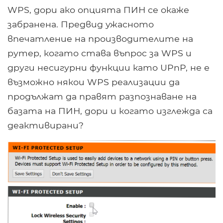
WPS, дори ако опцията ПИН се окаже
забранена. Предвид ужасното
впечатление на производителите на
рутер, когато става въпрос за WPS и
други несигурни функции като UPnP, не е
възможно някои WPS реализации да
продължат да правят разпознаване на
базата на ПИН, дори и когато изглежда са
деактивирани?