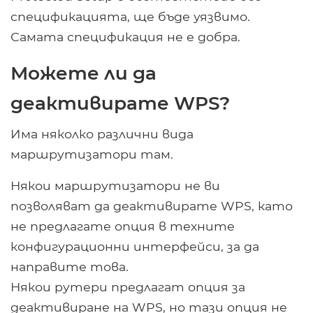
спецификацията, ще бъде уязвимо.
Самата спецификация не е добра.
Можете ли да
деактивирате WPS?
Има няколко различни вида
маршрутизатори там.
Някои маршрутизатори не ви
позволяват да деактивирате WPS, като
не предлагате опция в техните
конфигурационни интерфейси, за да
направите това.
Някои рутери предлагат опция за
деактивиране на WPS, но тази опция не