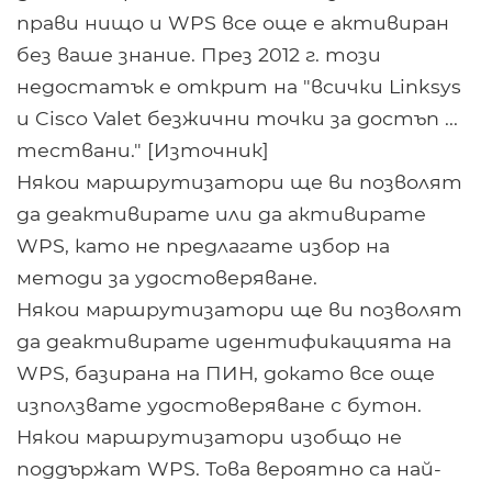
прави нищо и WPS все още е активиран
без ваше знание. През 2012 г. този
недостатък е открит на "всички Linksys
и Cisco Valet безжични точки за достъп ...
тествани." [Източник]
Някои маршрутизатори ще ви позволят
да деактивирате или да активирате
WPS, като не предлагате избор на
методи за удостоверяване.
Някои маршрутизатори ще ви позволят
да деактивирате идентификацията на
WPS, базирана на ПИН, докато все още
използвате удостоверяване с бутон.
Някои маршрутизатори изобщо не
поддържат WPS. Това вероятно са най-