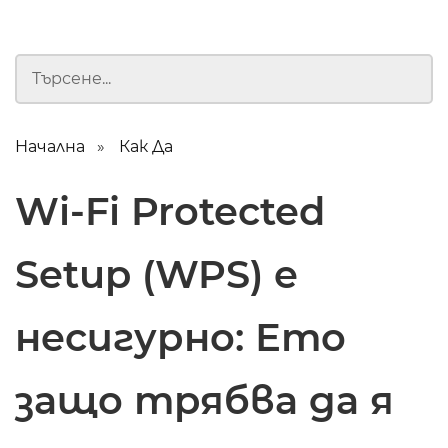
Начална
Как Да
Wi-Fi Protected
Setup (WPS) е
несигурно: Ето
защо трябва да я