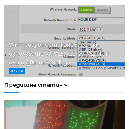
Wi-Fi сигурност: Трябва ли да
използвате WPA2-AES, WPA2-TKIP
или и двете? (Как да)
Как Да
Предишна статия »