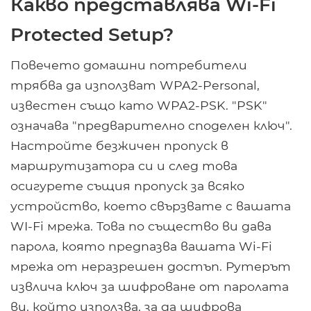
Какво представлява Wi-Fi
Protected Setup?
Повечето домашни потребители
трябва да използват WPA2-Personal,
известен също като WPA2-PSK. "PSK"
означава "предварително споделен ключ".
Настройте безжичен пропуск в
маршрутизатора си и след това
осигурете същия пропуск за всяко
устройство, което свързвате с вашата
WI-Fi мрежа. Това по същество ви дава
парола, която предпазва вашата Wi-Fi
мрежа от неразрешен достъп. Рутерът
извлича ключ за шифроване от паролата
ви, който използва, за да шифрова