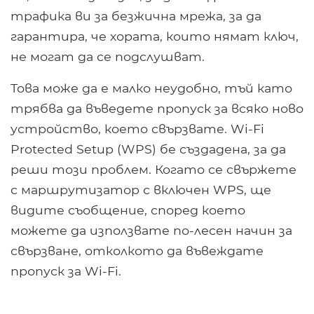
трафика ви за безжична мрежа, за да
гарантира, че хората, които нямат ключ,
не могат да се подслушват.
Това може да е малко неудобно, тъй като
трябва да въведете пропуск за всяко ново
устройство, което свързвате. Wi-Fi
Protected Setup (WPS) бе създадена, за да
реши този проблем. Когато се свържете
с маршрутизатор с включен WPS, ще
видите съобщение, според което
можете да използвате по-лесен начин за
свързване, отколкото да въвеждате
пропуск за Wi-Fi.