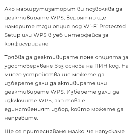
Ако маршрутизаторът ви позволява да
деактивирате WPS, вероятно ще
намерите тази опция под Wi-Fi Protected
Setup или WPS в уеб интерфейса за
конфигуриране.
Трябва да деактивирате поне опцията за
удостоверяване въз основа на ПИН код. На
много устройства ще можете да
изберете дали да активирате или
деактивирате WPS. Изберете дали да
изключите WPS, ако това е
единственият избор, който можете да
направите.
Ще се притесняваме малко, че напускаме