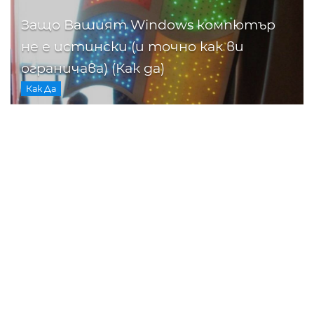
Защо Вашият Windows компютър
не е истински (и точно как ви
ограничава) (Как да)
Как Да