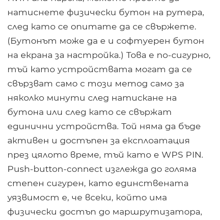
натиснете физически бутон на рутера,
след като се опитате да се свържете.
(Бутонът може да е и софтуерен бутон
на екрана за настройка.) Това е по-сигурно,
тъй като устройствата могат да се
свързват само с този метод само за
няколко минути след натискане на
бутона или след като се свържат
единични устройства. Той няма да бъде
активен и достъпен за експлоатация
през цялото време, тъй като е WPS PIN.
Push-button-connect изглежда до голяма
степен сигурен, като единствената
уязвимост е, че всеки, който има
физически достъп до маршрутизатора,