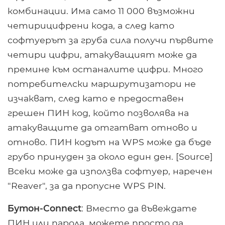
комбинации. Има само 11 000 възможни
четирицифрени кода, а след като
софтуерът за груба сила получи първите
четири цифри, атакуващият може да
премине към останалите цифри. Много
потребителски маршрутизатори не
изчакват, след като е предоставен
грешен ПИН код, който позволява на
атакуващите да отгатват отново и
отново. ПИН кодът на WPS може да бъде
грубо принуден за около един ден. [Source]
Всеки може да използва софтуер, наречен
"Reaver", за да пропусне WPS PIN.
Бутон-Connect
: Вместо да въвеждате
ПИН или парола, можете просто да