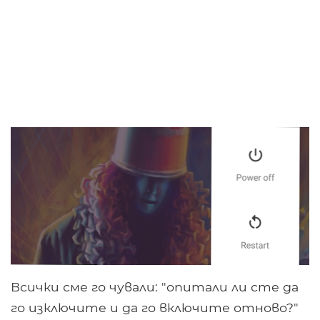
Всички сме го чували: "опитали ли сте да
го изключите и да го включите отново?"