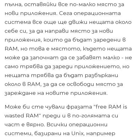
пълна, оставяйки все по-малко място за
нови приложения. Сега операционната
система все още ще движи нещата около
себе си, за да направи място за нови
приложения, които да бъдат заредени в
RAM, но това е мястото, където нещата
може да започнат да се забавят малко - не
само трябва да зареди приложението, но
нещата трябва да бъдат разбъркани
около в RAM, за да се освободи място за
зареждане на новите приложения.
Може би сте чували фразата "free RAM is
wasted RAM" преди и в по-голямата си
част е вярно. Всички операционни
системи, базирани на Unix, например