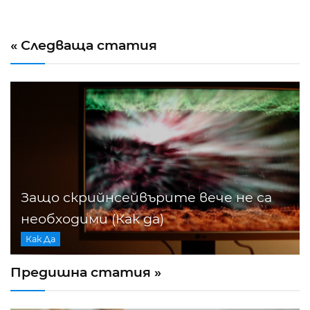
« Следваща статия
Защо скрийнсейвърите вече не са
необходими (Как да)
Как Да
Предишна статия »