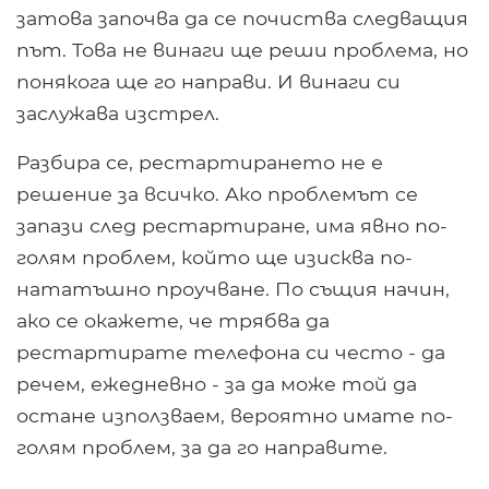
затова започва да се почиства следващия
път. Това не винаги ще реши проблема, но
понякога ще го направи. И винаги си
заслужава изстрел.
Разбира се, рестартирането не е
решение за всичко. Ако проблемът се
запази след рестартиране, има явно по-
голям проблем, който ще изисква по-
нататъшно проучване. По същия начин,
ако се окажете, че трябва да
рестартирате телефона си често - да
речем, ежедневно - за да може той да
остане използваем, вероятно имате по-
голям проблем, за да го направите.