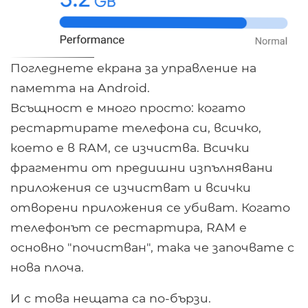
Погледнете екрана за управление на
паметта на Android.
Всъщност е много просто: когато
рестартирате телефона си, всичко,
което е в RAM, се изчиства. Всички
фрагменти от предишни изпълнявани
приложения се изчистват и всички
отворени приложения се убиват. Когато
телефонът се рестартира, RAM е
основно "почистван", така че започвате с
нова плоча.
И с това нещата са по-бързи.