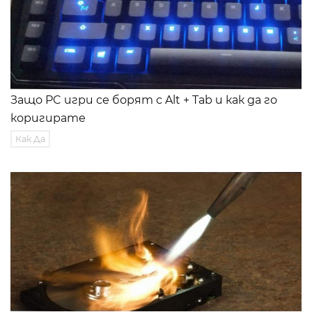
Защо PC игри се борят с Alt + Tab и как да го
коригирате
Как Да