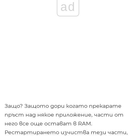
ad
Защо? Защото дори когато прекарате
пръст над някое приложение, части от
него все още остават в RAM.
Рестартирането изчиства тези части,