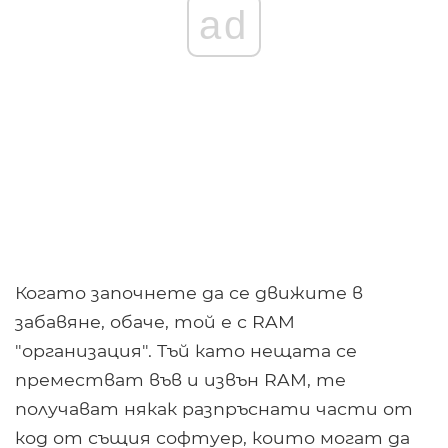
ad
Когато започнете да се движите в
забавяне, обаче, той е с RAM
"организация". Тъй като нещата се
преместват във и извън RAM, те
получават някак разпръснати части от
код от същия софтуер, които могат да