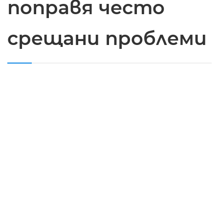
поправя често
срещани проблеми