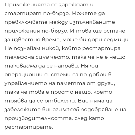
Приложенията се зареждат и
стартират по-бързо. Можете да
превключвате между изпълняваните
приложения по-бързо. И това ще остане
за известно време, може би дори седмици.
Не познавам никой, който рестартира
телефона си
че
често, така че не е нещо
такова
има
да се направи. Някои
операционни системи са по-добри в
управлението на паметта от други,
така че това е просто нещо, което
трябва да се отбележи. Вие няма да
забележите винаги
масов
подобряване на
производителността, след като
рестартирате.