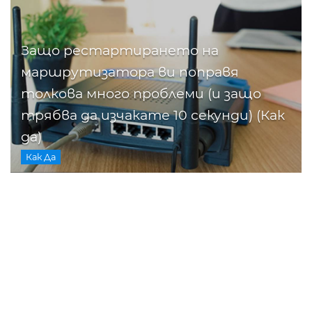
Защо рестартирането на
маршрутизатора ви поправя
толкова много проблеми (и защо
трябва да изчакате 10 секунди) (Как
да)
Как Да