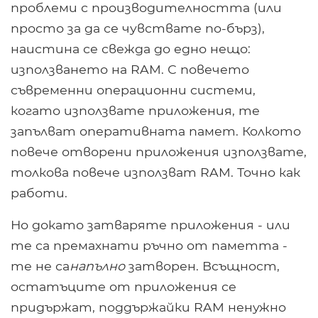
проблеми с производителността (или
просто за да се чувствате по-бърз),
наистина се свежда до едно нещо:
използването на RAM. С повечето
съвременни операционни системи,
когато използвате приложения, те
запълват оперативната памет. Колкото
повече отворени приложения използвате,
толкова повече използват RAM. Точно как
работи.
Но докато затваряте приложения - или
те са премахнати ръчно от паметта -
те не са
напълно
затворен. Всъщност,
остатъците от приложения се
придържат, поддържайки RAM ненужно