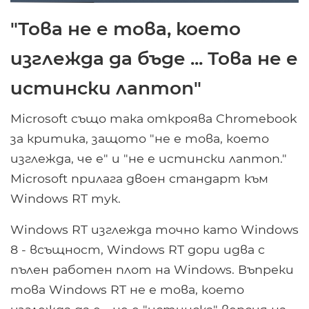
"Това не е това, което
изглежда да бъде ... Това не е
истински лаптоп"
Microsoft също така откроява Chromebook
за критика, защото "не е това, което
изглежда, че е" и "не е истински лаптоп."
Microsoft прилага двоен стандарт към
Windows RT тук.
Windows RT изглежда точно като Windows
8 - всъщност, Windows RT дори идва с
пълен работен плот на Windows. Въпреки
това Windows RT не е това, което