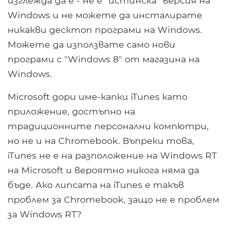
изглежда да е - не е "истинска" версия на
Windows и не можете да инсталирате
никакви десктоп програми на Windows.
Можете да използвате само нови
програми с "Windows 8" от магазина на
Windows.
Microsoft дори име-капки iTunes като
приложение, достъпно на
традиционните персонални компютри,
но не и на Chromebook. Въпреки това,
iTunes не е на разположение на Windows RT
на Microsoft и вероятно никога няма да
бъде. Ако липсата на iTunes е такъв
проблем за Chromebook, защо не е проблем
за Windows RT?