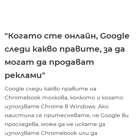
"Когато сте онлайн, Google
следи какво правите, за да
могат да продават
реклами"
Google следи какво правите на
Chromebook толкова, колкото и когато
използвате Chrome в Windows. Ако
наистина се притеснявате, че Google ви
проследява, може да не искате да
използвате Chromebook или да