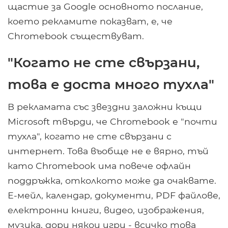
щастие за Google основното послание,
което рекламите показват, е, че
Chromebook съществуват.
"Когато не сте свързани,
това е доста много тухла"
В рекламата със звездни заложни къщи
Microsoft твърди, че Chromebook е "почти
тухла", когато не сте свързани с
интернет. Това въобще не е вярно, тъй
като Chromebook има повече офлайн
поддръжка, отколкото може да очаквате.
Е-мейл, календар, документи, PDF файлове,
електронни книги, видео, изображения,
музика, дори някои игри - всичко това