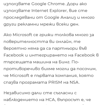
използвате Google Chrome. Дори ако
използвате Internet Explorer, вие сте
проследявани от Google Анализ и много
други рекламни мрежи всеки ден.
Ако Microsoft се грижи толкова много за
поверителността ви онлайн, те
вероятно няма да са партньори във
Facebook и интегрирането на Facebook в
търсещата машина на Бинг. По-
противоречиво бихме могли да посочим,
че Microsoft е първата компания, която
спазва програмата PRISM на NSA.
Независимо дали сте съгласни с
наблюдението на НСА, въпросът е, че