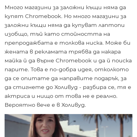
Много магазини за заложни къщи няма да
купят Chromebook. Но много магазини за
заложни къщи няма да купуват лаптопи
изобщо, тъй като стойността на
препродажбата е толкова ниска. Може би
жената в рекламата трябва да накара
майка й да върне Chromebook и да й поиска
парите. Това е по-добра идея, отколкото
да се опитате да направите подарък, за
да стигнете до Холивуд - разбира се, тя е
актриса и нищо от това не е реално.
Вероятно вече е в Холивуд.