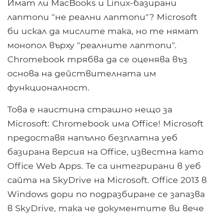
Имат ли MacBooks и Linux-базирани
лаптопи "не реални лаптопи"? Microsoft
би искал да мислите така, но те нямат
монопол върху "реалните лаптопи".
Chromebook трябва да се оценява въз
основа на действителната им
функционалност.
Това е наистина страшно нещо за
Microsoft: Chromebook има Office! Microsoft
предоставя напълно безплатна уеб
базирана версия на Office, известна като
Office Web Apps. Те са интегрирани в уеб
сайта на SkyDrive на Microsoft. Office 2013 в
Windows дори по подразбиране се запазва
в SkyDrive, така че документите ви вече