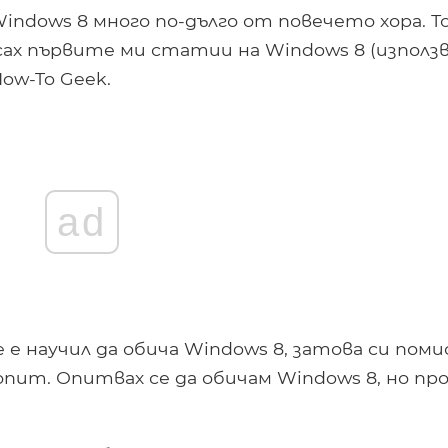
Windows 8 много по-дълго от повечето хора. Т
сах първите ми статии на Windows 8 (използ
ow-To Geek.
ad
е е научил да обича Windows 8, затова си поми
опит. Опитвах се да обичам Windows 8, но пр