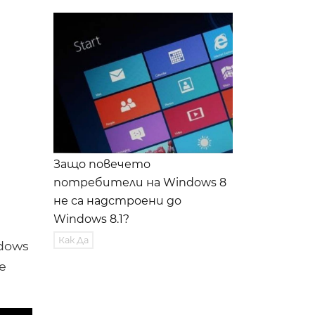
Защо повечето
потребители на Windows 8
не са надстроени до
Windows 8.1?
Как Да
dows
е