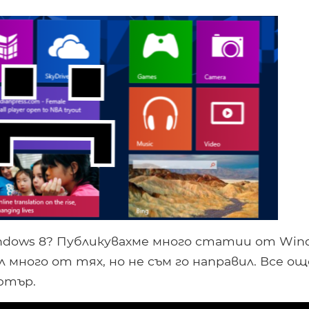
ndows 8? Публикувахме много статии от Win
ал много от тях, но не съм го направил. Все ощ
ютър.