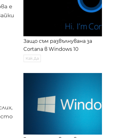
ова е
вайки
Защо съм развълнувана за
Cortana в Windows 10
Как Да
слих,
осто