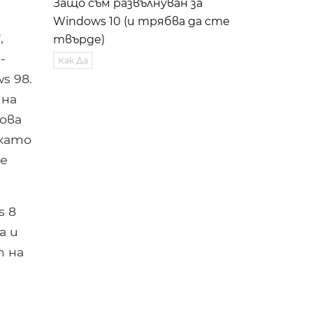
Защо съм развълнуван за
Windows 10 (и трябва да сте
,
твърде)
-
Как Да
s 98.
 на
нова
(като
ще
s 8
а и
т на