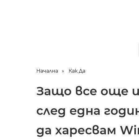
Начална
Как Да
Защо все още и
след една годи
да харесвам Wi