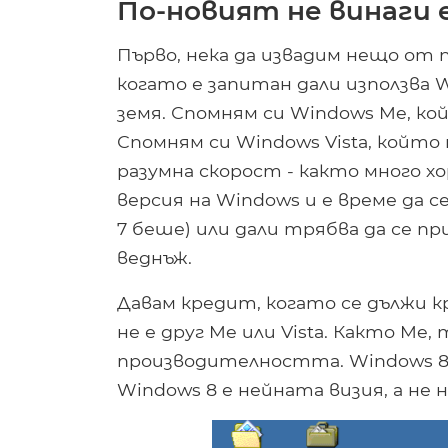
По-новият не винаги 
Първо, нека да извадим нещо от пъ
когато е запитан дали използва W
земя. Спомням си Windows Me, кой
Спомням си Windows Vista, който
разумна скорост - както много хор
версия на Windows и е време да 
7 беше) или дали трябва да се п
веднъж.
Давам кредит, когато се дължи к
не е друг Me или Vista. Както Me
производителността. Windows 8 
Windows 8 е нейната визия, а не