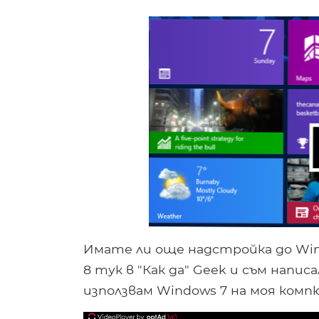
Имате ли още надстройка до Wi
8 тук в "Как да" Geek и съм напис
използвам Windows 7 на моя комп