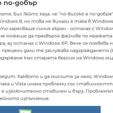
е по-добър
тя. Бил Гейтс каза, че "по-високо е по-добре"
indows 8, но това не винаги е така в Windows
то харесваше синия екран - останах с Window
 не можеше да прехвърля файлове по мрежата
а, аз останах с Windows XP. Вече се появява 
се прецени дали тя заслужава надграждането 
ридържаме към старата версия на Windows о
редит. Каквото и да мислите за него, Window
, така и Vista имаха проблеми със стабилностт
е изключително стабилен и бърз. Проблемъ
 нейното изпълнение.