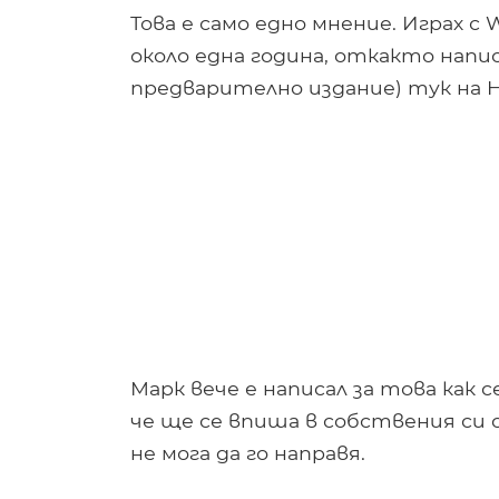
Това е само едно мнение. Играх с 
около една година, откакто напи
предварително издание) тук на H
Марк вече е написал за това как с
че ще се впиша в собствения си 
не мога да го направя.