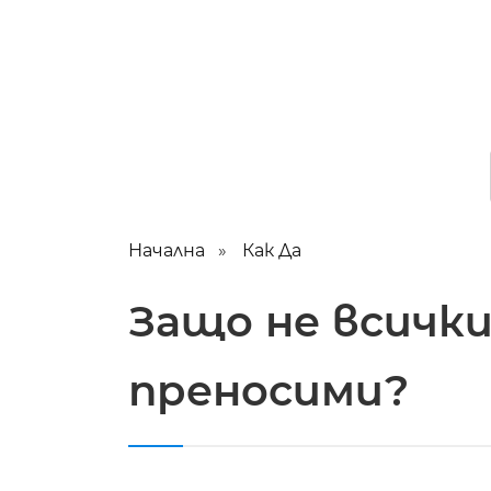
Начална
Как Да
Защо не всички
преносими?