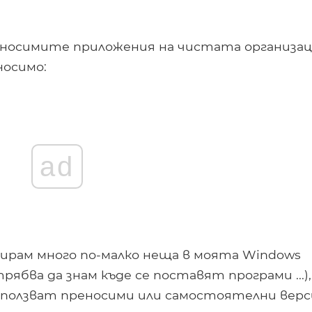
реносимите приложения на чистата организац
носимо:
ad
лирам много по-малко неща в моята Windows
ябва да знам къде се поставят програми ...),
зползват преносими или самостоятелни верс