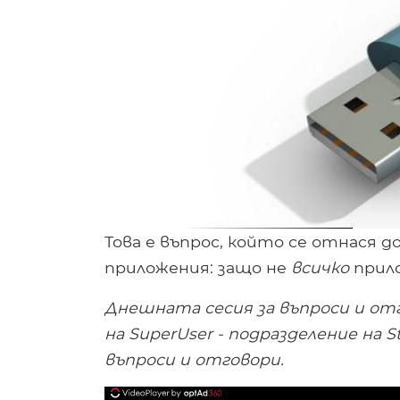
Това е въпрос, който се отнася д
приложения: защо не
всичко
прил
Днешната сесия за въпроси и от
на SuperUser - подразделение на S
въпроси и отговори.