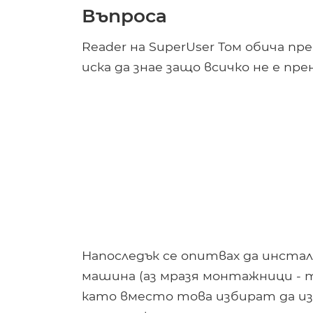
Въпроса
Reader на SuperUser Том обича п
иска да знае защо всичко не е пре
Напоследък се опитвах да инста
машина (аз мразя монтажници - тр
като вместо това избират да и