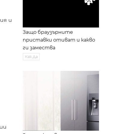
ия и
Защо браузърните
приставки отиват и какво
ги замества
Как Да
ии