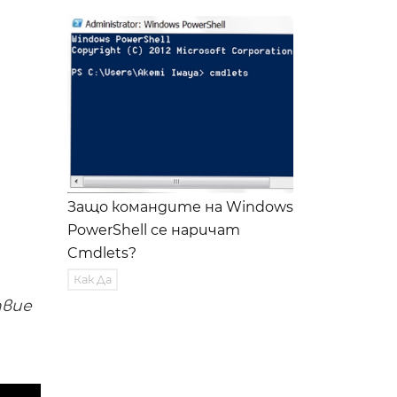
Защо командите на Windows
PowerShell се наричат ​​
Cmdlets?
Как Да
твие