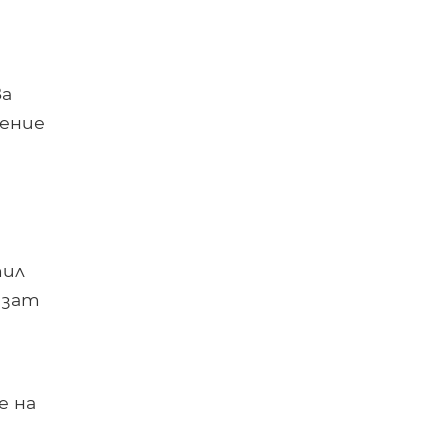
ва
мение
тил
изат
е на