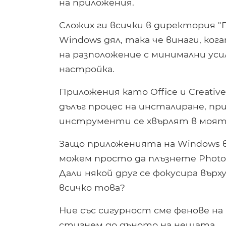
на приложения.
Сложих ги всички в директория 
Windows дял, така че винаги, ко
на разположение с минимални уси
настройка.
Приложения като Office и Creativ
дълъг процес на инсталиране, пр
инструменти се хвърлят в моят
Защо приложенията на Windows 
можем просто да плъзнете Photos
Дали някой друг се фокусира вър
всичко това?
Ние със сигурност сме фенове на
стигнем до дъното на нещата.