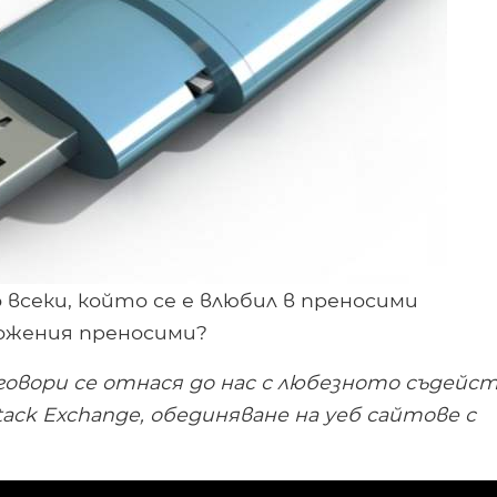
о всеки, който се е влюбил в преносими
ожения преносими?
говори се отнася до нас с любезното съдейс
tack Exchange, обединяване на уеб сайтове с