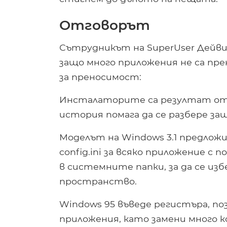
Отговорът
Сътрудникът на SuperUser Дейви
защо много приложения не са пре
за преносимост:
Инсталаторите са резултат от г
история помага да се разбере защ
Моделът на Windows 3.1 предлож
config.ini за всяко приложение с
в системните папки, за да се из
пространство.
Windows 95 въведе регистъра, по
приложения, като замени много к