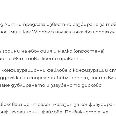
д Уитни предлага известно разбиране за то
носими и как Windows налага някакво споразу
одини на еволюция и малко (опростена)
о правят това, което правят ...
и конфигурационни файлове с конфигурации с
 поддръжка на споделени библиотеки, които вл
бегне дублирането и загубеното дисково
зволяващ централен магазин за конфигуриран
онфигурационни файлове. По-важното е, че