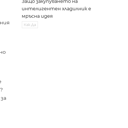
Защо закупуването на
интелигентен хладилник е
мръсна идея
ения
Как Да
но
е
?
 за