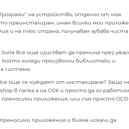
"Програми" на устройство, отделно от моя
гато преинсталирам, имам всички мои прилож
лия и на плюс страна, получавам хубава чиста
e Suite все още изискват да премина през ужас
и който хиляди произволни библиотеки и
а система.
все още се нуждаят от инсталиране? Защо н
hop в папка а на OSX и просто да го работим
ху преносими приложения, или съм просто OCD
 преносими приложения и бихме искали да