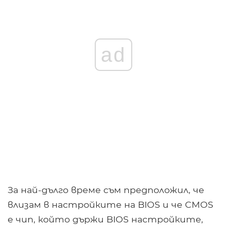
ad
За най-дълго време съм предположил, че
влизам в настройките на BIOS и че CMOS
е чип, който държи BIOS настройките,