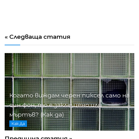
« Следваща статия
Когато виждам черен пиксел само на
син фон, то е заклещено или
мъртъв? (Как да)
Как Да
Предишна статия »