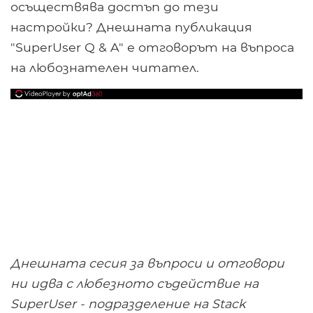
осъществява достъп до тези
настройки? Днешната публикация
"SuperUser Q & A" е отговорът на въпроса
на любознателен читател.
Днешната сесия за въпроси и отговори
ни идва с любезното съдействие на
SuperUser - подразделение на Stack