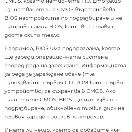
CMOS, когато натиснете F10. Ето защо
изчистването на CMOS възстановява
BIOS настройките по подразбиране и не
изтрива самия BIOS, като ви оставя с
доста скъпо тегло.
Например, BIOS има подпрограма, която
ще зареди операционната система
според реда на зареждане. Информацията
за реда за зареждане обаче (т.е.
използвайте първия CD-ROM като първо
устройство) се съхранява в CMOS. Ако
изчистите CMOS, BIOS ще използва по
подразбиране, обикновено първия диск на
първия зареден дисков контролер.
Имате ли нещо, което да добавите към