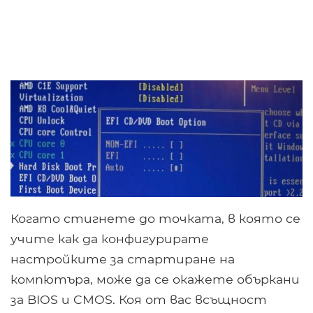
Когато стигнете до точката, в която се
учите как да конфигурирате
настройките за стартиране на
компютъра, може да се окажете объркани
за BIOS и CMOS. Коя от вас всъщност