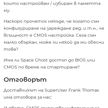
които настройвам / избирам в паметта
му.
Наскоро прочетох някъде, че когато съм
конфигуриране на зареждане ред, и т.н., че
всъщност е CMOS настройка. Сега съм
малко объркан, може ли някой да ми обясни
това?
Има ли Space Ghost достъп до BIOS или
CMOS по време на стартиране?
Отговорът
Доставчикът на SuperUser Frank Thomas
има отговора за нас:
И двете. CMOS съхранява информация за