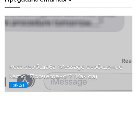
Кога съобщава iMessage съобщение
като "Прочетено"? (Как да)
Как Да