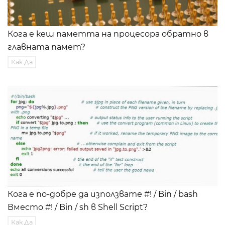
Кога е кеш паметта на процесора обратно в
главната памет?
Как Да
Кога е по-добре да използвате #! / Bin / bash
Вместо #! / Bin / sh в Shell Script?
Как Да