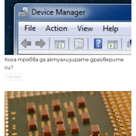
Кога трябва да актуализирате драйверите
си?
Как Да