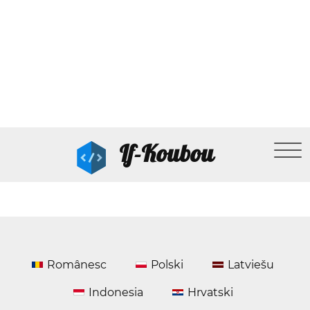
If-Koubou
Românesc
Polski
Latviešu
Indonesia
Hrvatski