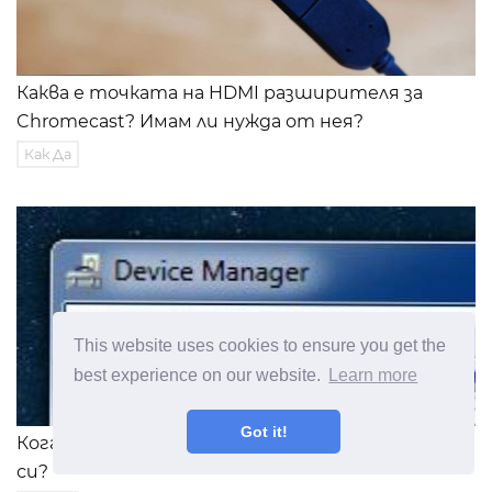
Каква е точката на HDMI разширителя за
Chromecast? Имам ли нужда от нея?
Как Да
This website uses cookies to ensure you get the
best experience on our website.
Learn more
Got it!
Кога трябва да актуализирате драйверите
си?