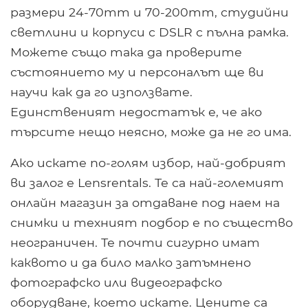
размери 24-70mm и 70-200mm, студийни
светлини и корпуси с DSLR с пълна рамка.
Можете също така да проверите
състоянието му и персоналът ще ви
научи как да го използвате.
Единственият недостатък е, че ако
търсите нещо неясно, може да не го има.
Ако искате по-голям избор, най-добрият
ви залог е Lensrentals. Те са най-големият
онлайн магазин за отдаване под наем на
снимки и техният подбор е по същество
неограничен. Те почти сигурно имат
каквото и да било малко затъмнено
фотографско или видеографско
оборудване, което искате. Цените са