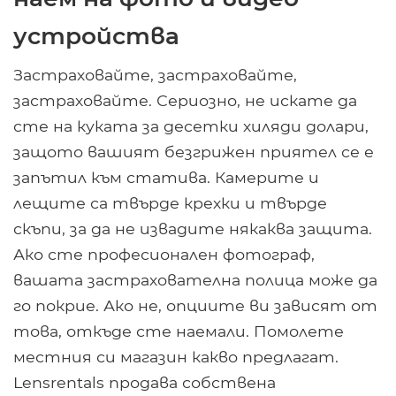
устройства
Застраховайте, застраховайте,
застраховайте. Сериозно, не искате да
сте на куката за десетки хиляди долари,
защото вашият безгрижен приятел се е
запътил към статива. Камерите и
лещите са твърде крехки и твърде
скъпи, за да не извадите някаква защита.
Ако сте професионален фотограф,
вашата застрахователна полица може да
го покрие. Ако не, опциите ви зависят от
това, откъде сте наемали. Помолете
местния си магазин какво предлагат.
Lensrentals продава собствена