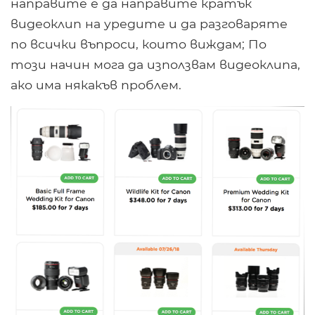
направите е да направите кратък
видеоклип на уредите и да разговаряте
по всички въпроси, които виждам; По
този начин мога да използвам видеоклипа,
ако има някакъв проблем.