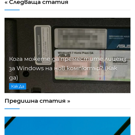
« Следваща статия
Кога можете да преместите лиценз
за Windows на нов компютър? (Как
да)
Как Да
Предишна статия »