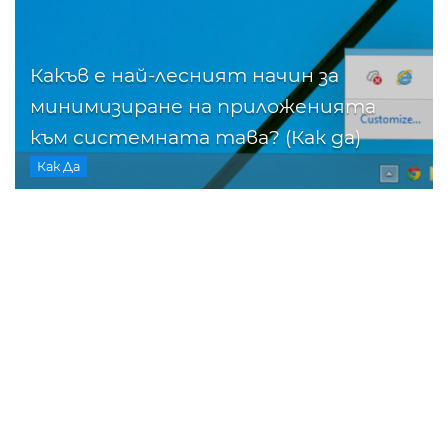
Какъв е най-лесният начин за
минимизиране на приложенията
към системната тава? (Как да)
Как Да