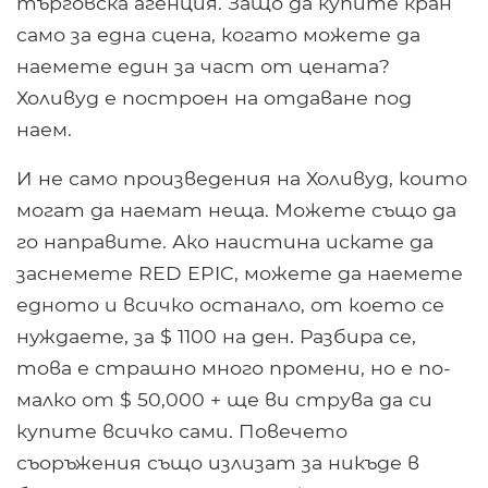
търговска агенция. Защо да купите кран
само за една сцена, когато можете да
наемете един за част от цената?
Холивуд е построен на отдаване под
наем.
И не само произведения на Холивуд, които
могат да наемат неща. Можете също да
го направите. Ако наистина искате да
заснемете RED EPIC, можете да наемете
едното и всичко останало, от което се
нуждаете, за $ 1100 на ден. Разбира се,
това е страшно много промени, но е по-
малко от $ 50,000 + ще ви струва да си
купите всичко сами. Повечето
съоръжения също излизат за никъде в