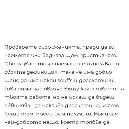
Проверете съоръженията, преди да ги
наемете или веднага щом пристигнат.
Оборудването за наемане се използва по
своята дефиниция, така че има добър
шанс да има някои scuffs и драскотини.
Това няма да повлияе върху качеството на
твоята работа, но не искаш да бъдеш
обвиняван за някаква драскотина, която
беше там, преди да я получиш. Намирам
най-доброто нещо, което трябва да