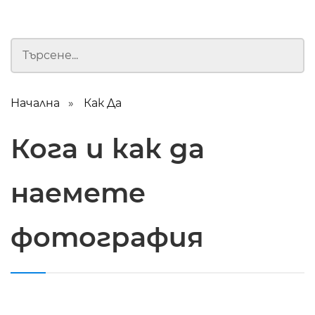
Начална
Как Да
Кога и как да
наемете
фотография