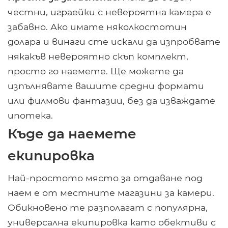
честни, играейки с невероятна камера е
забавно. Ако имате няколкостотин
долара и винаги сте искали да изпробвате
някакъв невероятно скъп комплект,
просто го наемете. Ще можете да
изпълнявате вашите средни формати
или филмови фантазии, без да изваждате
ипотека.
Къде да наемете
екипировка
Най-простото място за отдаване под
наем е от местните магазини за камери.
Обикновено те разполагат с популярна,
универсална екипировка като обективи с