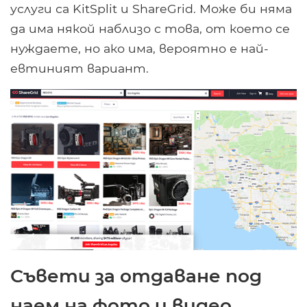
услуги са KitSplit и ShareGrid. Може би няма
да има някой наблизо с това, от което се
нуждаете, но ако има, вероятно е най-
евтиният вариант.
Съвети за отдаване под
наем на фото и видео