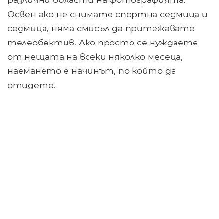
Освен ако не снимате спортна седмица и
седмица, няма смисъл да притежавате
телеобектив. Ако просто се нуждаете
от нещата на всеки няколко месеца,
наемането е начинът, по който да
отидете.