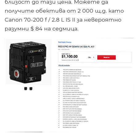
близост до тази цена. Можете да
получите обектива от 2 000 щ.д. като
Canon 70-200 f / 2.8 L IS II за невероятно
разумни $ 84 на седмица.