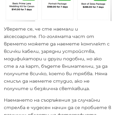
Уверете се, че сте наемали и
аксесоарите. По-голямата част от
времето можете да наемете комплект с
всички кабели, зарядни устройства,
модификатори и други подобни, но ако
сте а ла карт, бъдете внимателни, за да
получите всичко, което ви трябва. Няма
смисъл да наемете студио, ако не
получите и безжична светкавица.
Наемането на съоръжения за случайни
стрелба е чудесен начин да се пробиете в
различни области на фотографията.