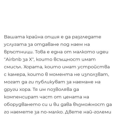
Вашата крайна опция е да разгледате
услугата за отдаване под наем на
връстници. Това е една от малкото идеи
"Airbnb за X", които всъщност имат
смисъл. Хората, които имат устройства
с камера, които в момента не използват,
могат да ги публикуват за наемане на
други хора. Тя им позволява да
компенсират част от цената на
оборудването си и ви дава възможност да
го наемете за по-малко. Двете най-големи