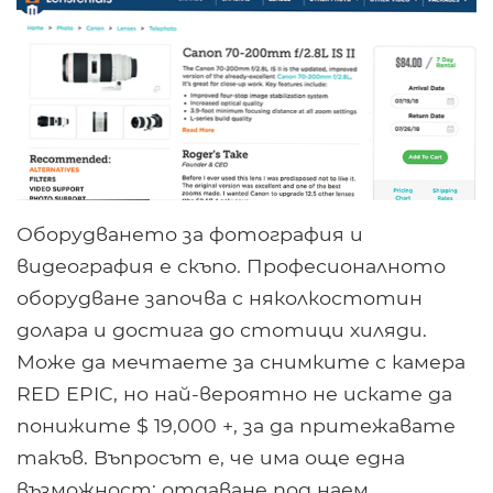
Оборудването за фотография и
видеография е скъпо. Професионалното
оборудване започва с няколкостотин
долара и достига до стотици хиляди.
Може да мечтаете за снимките с камера
RED EPIC, но най-вероятно не искате да
понижите $ 19,000 +, за да притежавате
такъв. Въпросът е, че има още една
възможност: отдаване под наем.