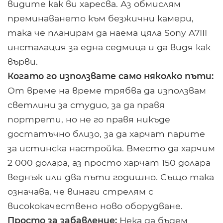
видите как ви харесва. Аз обмислям
преминаването към безжични камери,
така че планирам да наема цяла Sony A7III
инсталация за една седмица и да видя как
върви.
Когато го използвате само няколко пъти:
От време на време трябва да използвам
светлини за студио, за да правя
портрети, но не го правя никъде
достатъчно близо, за да харчат парите
за истинска настройка. Вместо да харчим
2 000 долара, аз просто харчат 150 долара
веднъж или два пъти годишно. Също така
означава, че винаги стрелям с
висококачествено ново оборудване.
Просто за забавление:
Нека да бъдем