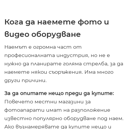
Кога да наемете фото и
видео оборудване
Наемът е огромна част от
професионалната индустрия, но не е
нужно да планирате голяма стрелба, за да
наемете някои съоръжения. Има много
други причини.
За да опитате нещо преди да купите:
Повечето местни магазини за
фотоапарати имат на разположение
известно популярно оборудване под наем.
Ако възнамерявате да купите нещо и