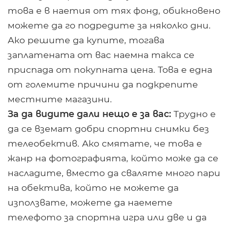
това е в наетия от тях фонд, обикновено
можете да го подредите за няколко дни.
Ако решите да купите, тогава
заплатената от вас наемна такса се
приспада от покупната цена. Това е една
от големите причини да подкрепите
местните магазини.
За да видите дали нещо е за вас:
Трудно е
да се вземат добри спортни снимки без
телеобектив. Ако смятате, че това е
жанр на фотографията, който може да се
насладите, вместо да сваляте много пари
на обектива, който не можете да
използвате, можете да наемете
телефото за спортна игра или две и да