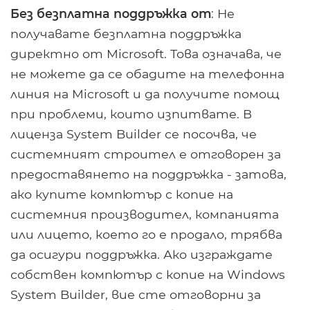
Без безплатна поддръжка от
: Не
получавате безплатна поддръжка
директно от Microsoft. Това означава, че
не можете да се обадите на телефонна
линия на Microsoft и да получите помощ
при проблеми, които изпитвате. В
лиценза System Builder се посочва, че
системният строител е отговорен за
предоставянето на поддръжка - затова,
ако купите компютър с копие на
системния производител, компанията
или лицето, което го е продало, трябва
да осигури поддръжка. Ако изграждате
собствен компютър с копие на Windows
System Builder, вие сте отговорни за