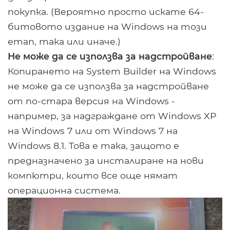
покупка. (Вероятно просто искате 64-
битовото издание на Windows на този
етап, така или иначе.)
Не може да се използва за надстройване
:
Копирането на System Builder на Windows
не може да се използва за надстройване
от по-стара версия на Windows -
например, за надграждане от Windows XP
на Windows 7 или от Windows 7 на
Windows 8.1. Това е така, защото е
предназначено за инсталиране на нови
компютри, които все още нямат
операционна система.