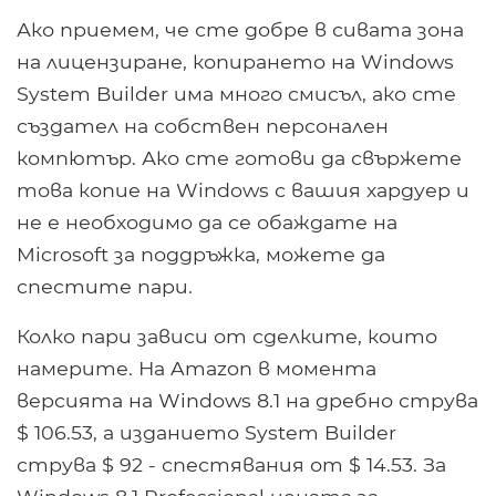
Ако приемем, че сте добре в сивата зона
на лицензиране, копирането на Windows
System Builder има много смисъл, ако сте
създател на собствен персонален
компютър. Ако сте готови да свържете
това копие на Windows с вашия хардуер и
не е необходимо да се обаждате на
Microsoft за поддръжка, можете да
спестите пари.
Колко пари зависи от сделките, които
намерите. На Amazon в момента
версията на Windows 8.1 на дребно струва
$ 106.53, а изданието System Builder
струва $ 92 - спестявания от $ 14.53. За