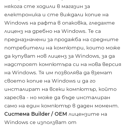
някога сте ходили в магазин за
електроника и сте виждали копие на
Windows на рафта в опаковка, гледахте
лиценз на дребно на Windows. Те са
предназначени за продажба на средните
потребители на компютри, които може
да купуват нов лиценз за Windows, за да
надстроят компютъра си на нова версия
на Windows. Тя им позволява да вземат
своето копие на Windows и да го
инсталират на всеки компютър, който
харесва - но може да бъде инсталиран
само на един компютър в даден момент.
Система Builder / OEM
лицензите на
Windows се използват от