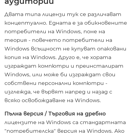
аудитории
Двата типа лицензи тук се различават
концептуално. Едната е за обикновените
потребители на Windows, поне на
теория - повечето потребители на
Windows всъщност не купуват опаковани
копия на Windows. Друго е, че хората
изграждат компютри и преинсталират
Windows, или може би изграждат свои
собствени персонални компютри -
изглежда, че вървят напред и назад с
всяко освобождаване на Windows.
Пълна версия / Търговия на дребно
лицензите на Windows са стандартната
"потребителска" версия на Windows. Ако