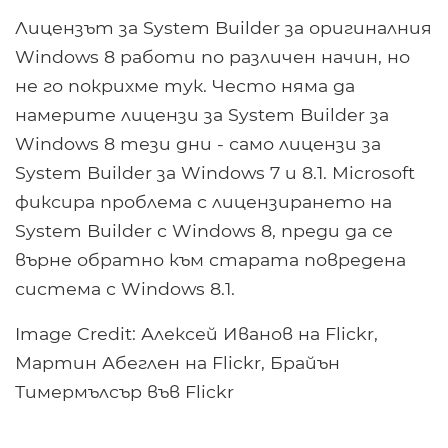
Лицензът за System Builder за оригиналния
Windows 8 работи по различен начин, но
не го покрихме тук. Често няма да
намерите лицензи за System Builder за
Windows 8 тези дни - само лицензи за
System Builder за Windows 7 и 8.1. Microsoft
фиксира проблема с лицензирането на
System Builder с Windows 8, преди да се
върне обратно към старата повредена
система с Windows 8.1.
Image Credit: Алексей Иванов на Flickr,
Мартин Абеглен на Flickr, Брайън
Тимермълсър във Flickr