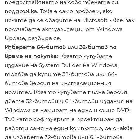
предоставянето на собствената си
поддръжка. Това е само проблем, ако
искате да се обадите на Microsoft - все пак
получавате актуализации от Windows
Update, разбира се.
Изберете 64-битов или 32-битов по
време на покупка
: Когато купувате
издание на System Builder на Windows,
трябва да купите 32-битова или 64-
битова версия на инсталационния
носител. Когато купувате пълна версия,
двете 32-битови и 64-битови издания на
Windows се намират на едно и също DVD.
Тъй като софтуерът е проектиран да
работи само на един компютър, се очаква
да изберете 32-битова или 64-битова