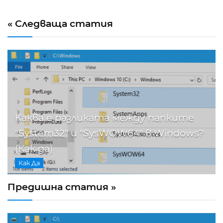
« Следваща статия
Каква е разликата между папките
"System32" и "SysWOW64" в Windows?
(Как да)
Как Да
Предишна статия »