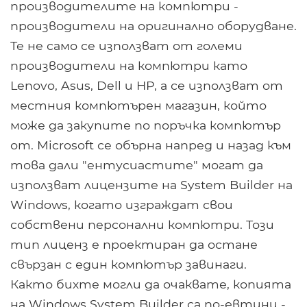
производителите на компютри -
производители на оригинално оборудване.
Те не само се използват от големи
производители на компютри като
Lenovo, Asus, Dell и HP, а се използват от
местния компютърен магазин, който
може да закупите по поръчка компютър
от. Microsoft се обърна напред и назад към
това дали "ентусиастите" могат да
използват лицензите на System Builder на
Windows, когато изграждат свои
собствени персонални компютри. Този
тип лиценз е проектиран да остане
свързан с един компютър завинаги.
Както бихте могли да очаквате, копията
на Windows System Builder са по-евтини -