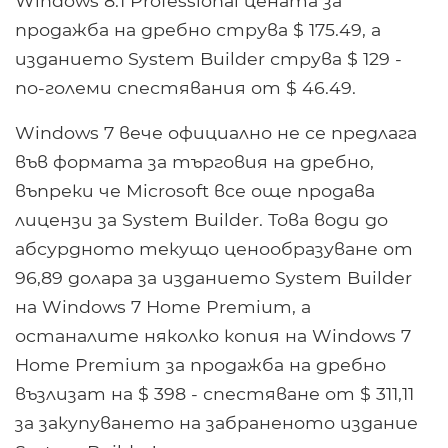
Windows 8.1 Professional цената за
продажба на дребно струва $ 175.49, а
изданието System Builder струва $ 129 -
по-големи спестявания от $ 46.49.
Windows 7 вече официално не се предлага
във формата за търговия на дребно,
въпреки че Microsoft все още продава
лицензи за System Builder. Това води до
абсурдното текущо ценообразуване от
96,89 долара за изданието System Builder
на Windows 7 Home Premium, а
останалите няколко копия на Windows 7
Home Premium за продажба на дребно
възлизат на $ 398 - спестяване от $ 311,11
за закупуването на забраненото издание