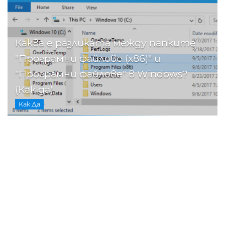
Каква е разликата между папките
"Програмни файлове (x86)" и
"Програмни файлове" в Windows?
(Как да)
Как Да