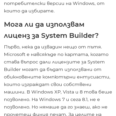
потребителски версии на Windows, от
които да избирате.
Мога ли да използвам
лиценз за System Builder?
Първо, нека да извадим нещо от пътя.
Microsoft е навсякъде по картата, когато
става въпрос дали лицензите за System
Builder могат да бъдат използвани от
обикновените компютърни ентусиасти,
които изграждат свои собствени
машини. В Windows XP, Vista и 8 това беше
позволено. На Windows 7 и сега 8.1, не е
позволено. Но нямаше да го знаеш, ако не
прочетеш финия печат. За целите на