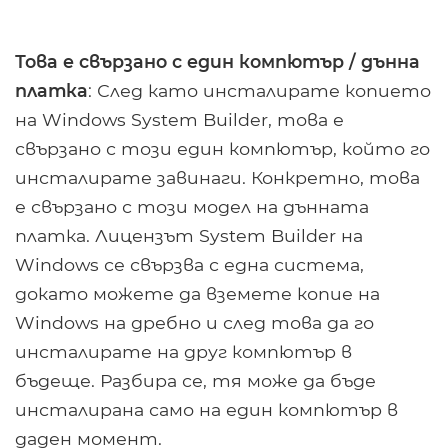
Това е свързано с един компютър / дънна
платка
: След като инсталирате копието
на Windows System Builder, това е
свързано с този един компютър, който го
инсталирате завинаги. Конкретно, това
е свързано с този модел на дънната
платка. Лицензът System Builder на
Windows се свързва с една система,
докато можете да вземете копие на
Windows на дребно и след това да го
инсталирате на друг компютър в
бъдеще. Разбира се, тя може да бъде
инсталирана само на един компютър в
даден момент.